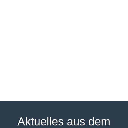
Ratsmitglieder für die Ortsteile sind Melanie Jennek,
Bjørn Burzsinski und Peter Zylajew.
Sprechen Sie uns an, wenn Sie ein Anliegen haben
oder werden auch Sie Mitglied in der CDU und
machen Sie mit! Dadurch können sie Einfluss
nehmen, die politische Arbeit in unserem Ort
mitgestalten und Dinge ändern, die Ihnen missfallen.
Ihr
CDU-Ortsverband Alt-Hürth/Knapsack
Aktuelles aus dem