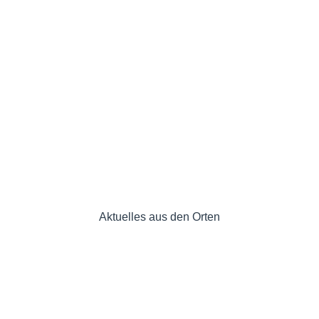
machen Sie mit! Dadurch können sie Einfluss
nehmen, die politische Arbeit in unserem Ort
mitgestalten und Dinge ändern, die Ihnen missfallen.
Ihr
CDU-Ortsverband Hermülheim/Hürth-
Mitte/Kalscheuren
Aktuelles aus den Orten