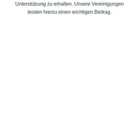
Unterstützung zu erhalten. Unsere Vereinigungen
leisten hierzu einen wichtigen Beitrag.
Die Jugendorganisation der CDU Hürth gibt
Denkanstöße und vertritt die Interessen der jungen
Generation in unserer Partei.
Erfahren Sie mehr