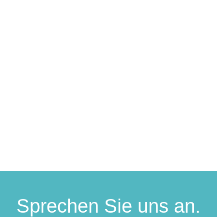
Die Senioren Union ist eine Gemeinschaft politisch
Interessierter, die sich für die Belange der älteren
Generation einsetzen.
Erfahren Sie mehr
Sprechen Sie uns an.