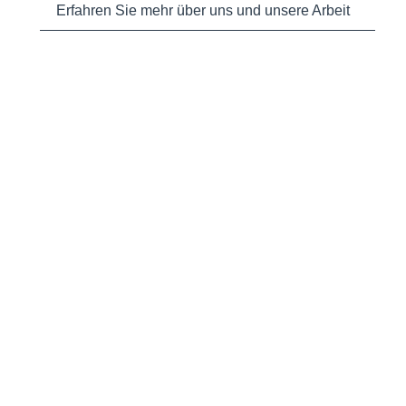
Erfahren Sie mehr über uns und unsere Arbeit
Aktuelle Meldungen und Vorstellung der
Fraktionsmitglieder.
Erfahren Sie mehr