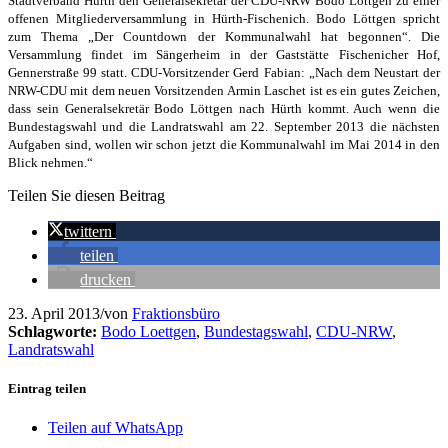
Stadtverband Hürth den Generalsekretär der CDU-NRW Bodo Löttgen zu einer
offenen Mitgliederversammlung in Hürth-Fischenich. Bodo Löttgen spricht
zum Thema „Der Countdown der Kommunalwahl hat begonnen“. Die
Versammlung findet im Sängerheim in der Gaststätte Fischenicher Hof,
Gennerstraße 99 statt. CDU-Vorsitzender Gerd Fabian: „Nach dem Neustart der
NRW-CDU mit dem neuen Vorsitzenden Armin Laschet ist es ein gutes Zeichen,
dass sein Generalsekretär Bodo Löttgen nach Hürth kommt. Auch wenn die
Bundestagswahl und die Landratswahl am 22. September 2013 die nächsten
Aufgaben sind, wollen wir schon jetzt die Kommunalwahl im Mai 2014 in den
Blick nehmen.“
Teilen Sie diesen Beitrag
twittern
teilen
drucken
23. April 2013
/
von
Fraktionsbüro
Schlagworte:
Bodo Loettgen
,
Bundestagswahl
,
CDU-NRW
,
Landratswahl
Eintrag teilen
Teilen auf WhatsApp