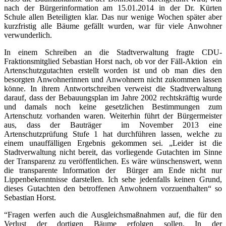
nach der Bürgerinformation am 15.01.2014 in der Dr. Kürten
Schule allen Beteiligten klar. Das nur wenige Wochen später aber
kurzfristig alle Bäume gefällt wurden, war für viele Anwohner
verwunderlich.
In einem Schreiben an die Stadtverwaltung fragte CDU-
Fraktionsmitglied Sebastian Horst nach, ob vor der Fäll-Aktion
ein
Artenschutzgutachten erstellt worden ist und ob man dies den
besorgten Anwohnerinnen und Anwohnern nicht zukommen lassen
könne. In ihrem Antwortschreiben verweist die Stadtverwaltung
darauf, dass der Bebauungsplan im Jahre 2002 rechtskräftig wurde
und damals noch keine gesetzlichen Bestimmungen zum
Artenschutz vorhanden waren. Weiterhin führt der Bürgermeister
aus, dass der Bauträger
im November 2013 eine
Artenschutzprüfung Stufe 1 hat durchführen lassen, welche zu
einem unauffälligen Ergebnis gekommen sei. „Leider ist die
Stadtverwaltung nicht bereit, das vorliegende Gutachten im Sinne
der Transparenz zu veröffentlichen. Es wäre wünschenswert, wenn
die transparente Information der
Bürger am Ende nicht nur
Lippenbekenntnisse darstellen. Ich sehe jedenfalls keinen Grund,
dieses Gutachten den betroffenen Anwohnern vorzuenthalten“ so
Sebastian Horst.
“Fragen werfen auch die Ausgleichsmaßnahmen auf, die für den
Verlust der dortigen Bäume erfolgen sollen. In der