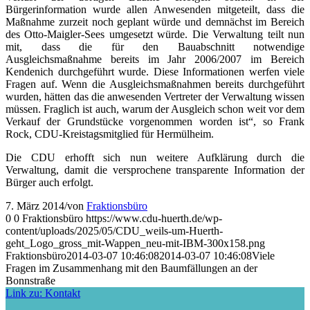
Bürgerinformation wurde allen Anwesenden mitgeteilt, dass die
Maßnahme zurzeit noch geplant würde und demnächst im Bereich
des Otto-Maigler-Sees umgesetzt würde. Die Verwaltung teilt nun
mit, dass die für den Bauabschnitt notwendige
Ausgleichsmaßnahme bereits im Jahr 2006/2007 im Bereich
Kendenich durchgeführt wurde. Diese Informationen werfen viele
Fragen auf. Wenn die Ausgleichsmaßnahmen bereits durchgeführt
wurden, hätten das die anwesenden Vertreter der Verwaltung wissen
müssen. Fraglich ist auch, warum der Ausgleich schon weit vor dem
Verkauf der Grundstücke vorgenommen worden ist“, so Frank
Rock, CDU-Kreistagsmitglied für Hermülheim.
Die CDU erhofft sich nun weitere Aufklärung durch die
Verwaltung, damit die versprochene transparente Information der
Bürger auch erfolgt.
7. März 2014
/
von
Fraktionsbüro
0
0
Fraktionsbüro
https://www.cdu-huerth.de/wp-
content/uploads/2025/05/CDU_weils-um-Huerth-
geht_Logo_gross_mit-Wappen_neu-mit-IBM-300x158.png
Fraktionsbüro
2014-03-07 10:46:08
2014-03-07 10:46:08
Viele
Fragen im Zusammenhang mit den Baumfällungen an der
Bonnstraße
Link zu: Kontakt