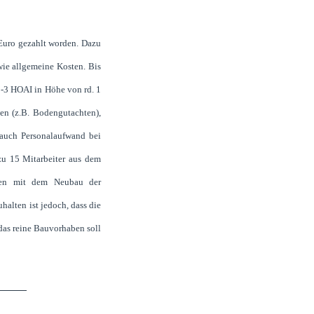
Euro gezahlt worden. Dazu
wie allgemeine Kosten. Bis
-3 HOAI in Höhe von rd. 1
en (z.B. Bodengutachten),
 auch Personalaufwand bei
 zu 15 Mitarbeiter aus dem
len mit dem Neubau der
halten ist jedoch, dass die
 das reine Bauvorhaben soll