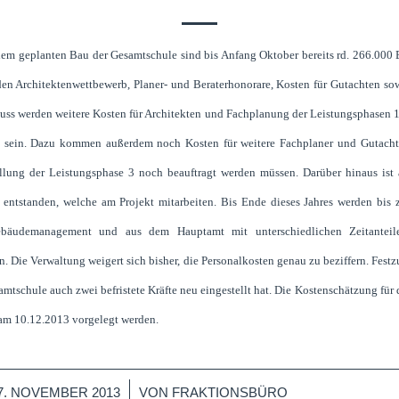
m geplanten Bau der Gesamtschule sind bis Anfang Oktober bereits rd. 266.000 
den Architektenwettbewerb, Planer- und Beraterhonorare, Kosten für Gutachten so
ss werden weitere Kosten für Architekten und Fachplanung der Leistungsphasen 1
n sein. Dazu kommen außerdem noch Kosten für weitere Fachplaner und Gutacht
ellung der Leistungsphase 3 noch beauftragt werden müssen. Darüber hinaus ist
n entstanden, welche am Projekt mitarbeiten. Bis Ende dieses Jahres werden bis
bäudemanagement und aus dem Hauptamt mit unterschiedlichen Zeitantei
. Die Verwaltung weigert sich bisher, die Personalkosten genau zu beziffern. Festzu
samtschule auch zwei befristete Kräfte neu eingestellt hat. Die Kostenschätzung für
am 10.12.2013 vorgelegt werden.
/
7. NOVEMBER 2013
VON
FRAKTIONSBÜRO