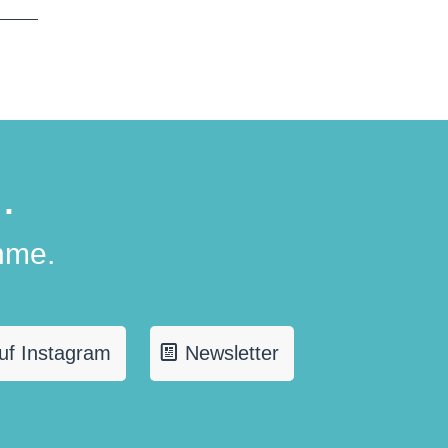
.
hme.
uf Instagram
Newsletter