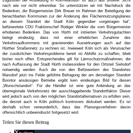
zugunsten der Ansiedlung in Köln-Marsdorf ist auch aus unserer Sicht
nach wie vor nicht erkennbar. So unterstützen wir mit Nachdruck die
Bedenken, die Bürgermeister Dirk Breuer im Rahmen der Beteiligung der
benachbarten Kommunen zur der Änderung des Flächennutzungsplanes
an diesem Standort der Stadt Köln gegenüber vorgetragen hat“,
befürwortete CDU Fraktionschef Rüdiger Winkler die vom Bürgermeister
erhobenen Bedenken. Das von Hürth mit initiierten Verkehrsgutachten
belegt eindeutig, dass mit einer erheblichen Zunahme des
Verkehrsaufkommens mit gravierenden Auswirkungen auch auf das
Hürther Straßennetz zu rechnen ist. Inwieweit Köln sich als Verursacher
der zusätzlichen Verkehrsprobleme bereit ist Abhilfe zu schaffen, blieb
bisher noch offen. Entsprechendes gilt für Lärmschutzmaßnahmen, die
nach Auffassung der Stadt Hürth insbesondere für den Ortsteil Sielsdorf
notwendig werden. Auch die von den Befürwortern des Standortes
Marsdorf jetzt ins Felde geführte Befragung der am derzeitigen Standort
Bonntor ansässigen Betriebe ergibt kein eindeutiges Bild für diesen
„Wunschstandort“. Für die Händler ist eine gute Anbindung an das
überregionale Verkehrsnetz der ausschlaggebende Standortfaktor. Dieser
wird jedoch auch von den möglichen Standortalternativen zu erfüllen sein,
die derzeit auch in Köln politisch kontrovers diskutiert werden. Es ist
deshalb schon verwunderlich, dass das Planungsverfahren davon
offensichtlich unbeeindruckt fortgesetzt wird.
Teilen Sie diesen Beitrag
twittern