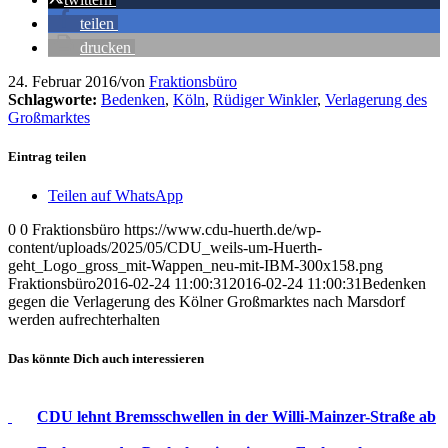
teilen
drucken
24. Februar 2016
/
von
Fraktionsbüro
Schlagworte:
Bedenken
,
Köln
,
Rüdiger Winkler
,
Verlagerung des
Großmarktes
Eintrag teilen
Teilen auf WhatsApp
0
0
Fraktionsbüro
https://www.cdu-huerth.de/wp-
content/uploads/2025/05/CDU_weils-um-Huerth-
geht_Logo_gross_mit-Wappen_neu-mit-IBM-300x158.png
Fraktionsbüro
2016-02-24 11:00:31
2016-02-24 11:00:31
Bedenken
gegen die Verlagerung des Kölner Großmarktes nach Marsdorf
werden aufrechterhalten
Das könnte Dich auch interessieren
CDU lehnt Bremsschwellen in der Willi-Mainzer-Straße ab