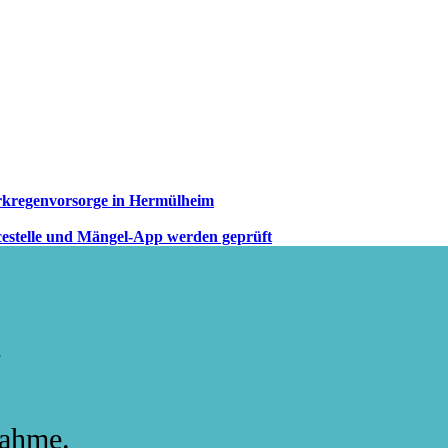
arkregenvorsorge in Hermülheim
cestelle und Mängel-App werden geprüft
.
nahme.