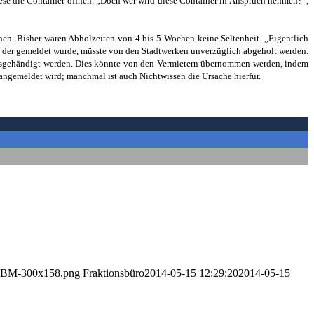
ese die Container öffnen. „Doch wer wird diese Container in Anspruch nehmen?“,
hen. Bisher waren Abholzeiten von 4 bis 5 Wochen keine Seltenheit. „Eigentlich
, der gemeldet wurde, müsste von den Stadtwerken unverzüglich abgeholt werden.
h ausgehändigt werden. Dies könnte von den Vermietern übernommen werden, indem
t angemeldet wird; manchmal ist auch Nichtwissen die Ursache hierfür.
-IBM-300x158.png
Fraktionsbüro
2014-05-15 12:29:20
2014-05-15