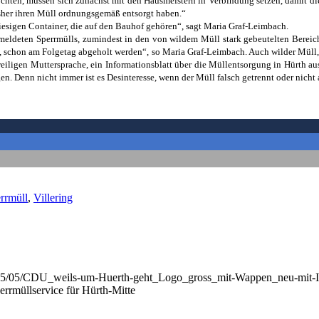
öchten, müssen sich zunächst mit den Hausmeistern in Verbindung setzen, damit di
isher ihren Müll ordnungsgemäß entsorgt haben.“
sigen Container, die auf den Bauhof gehören“, sagt Maria Graf-Leimbach.
emeldeten Sperrmülls, zumindest in den von wildem Müll stark gebeutelten Bereic
rd, schon am Folgetag abgeholt werden“, so Maria Graf-Leimbach. Auch wilder Müll
eweiligen Muttersprache, ein Informationsblatt über die Müllentsorgung in Hürt
gen. Denn nicht immer ist es Desinteresse, wenn der Müll falsch getrennt oder nich
rrmüll
,
Villering
/2025/05/CDU_weils-um-Huerth-geht_Logo_gross_mit-Wappen_neu-mit
rrmüllservice für Hürth-Mitte