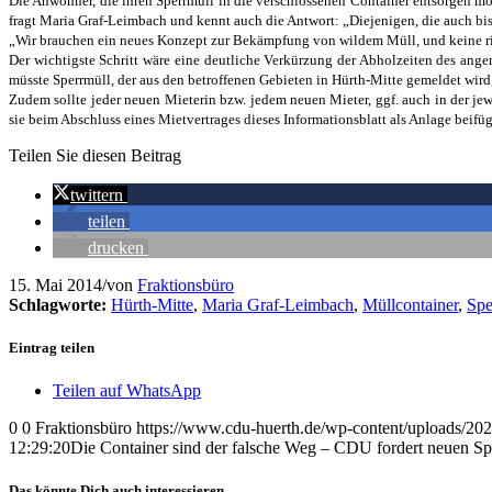
Die Anwohner, die ihren Sperrmüll in die verschlossenen Container entsorgen m
fragt Maria Graf-Leimbach und kennt auch die Antwort: „Diejenigen, die auch b
„Wir brauchen ein neues Konzept zur Bekämpfung von wildem Müll, und keine rie
Der wichtigste Schritt wäre eine deutliche Verkürzung der Abholzeiten des ang
müsste Sperrmüll, der aus den betroffenen Gebieten in Hürth-Mitte gemeldet wi
Zudem sollte jeder neuen Mieterin bzw. jedem neuen Mieter, ggf. auch in der j
sie beim Abschluss eines Mietvertrages dieses Informationsblatt als Anlage beifü
Teilen Sie diesen Beitrag
twittern
teilen
drucken
15. Mai 2014
/
von
Fraktionsbüro
Schlagworte:
Hürth-Mitte
,
Maria Graf-Leimbach
,
Müllcontainer
,
Spe
Eintrag teilen
Teilen auf WhatsApp
0
0
Fraktionsbüro
https://www.cdu-huerth.de/wp-content/uploads
12:29:20
Die Container sind der falsche Weg – CDU fordert neuen Spe
Das könnte Dich auch interessieren