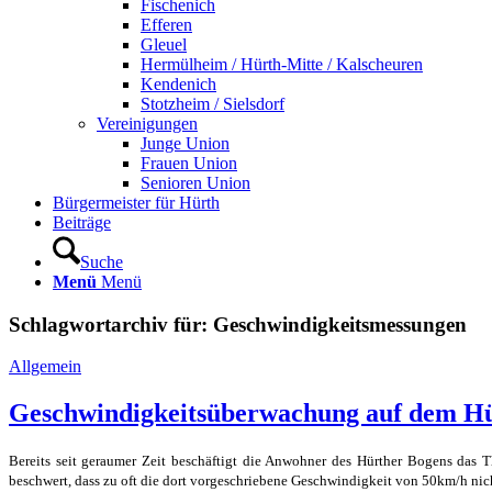
Fischenich
Efferen
Gleuel
Hermülheim / Hürth-Mitte / Kalscheuren
Kendenich
Stotzheim / Sielsdorf
Vereinigungen
Junge Union
Frauen Union
Senioren Union
Bürgermeister für Hürth
Beiträge
Suche
Menü
Menü
Schlagwortarchiv für:
Geschwindigkeitsmessungen
Allgemein
Geschwindigkeitsüberwachung auf dem H
Bereits seit geraumer Zeit beschäftigt die Anwohner des Hürther Bogens da
beschwert, dass zu oft die dort vorgeschriebene Geschwindigkeit von 50km/h nic