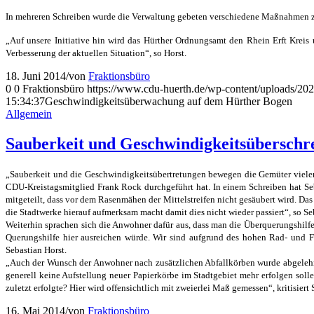
In mehreren Schreiben wurde die Verwaltung gebeten verschiedene Maßnahmen zur
„Auf unsere Initiative hin wird das Hürther Ordnungsamt den Rhein Erft Kreis
Verbesserung der aktuellen Situation“, so Horst.
18. Juni 2014
/
von
Fraktionsbüro
0
0
Fraktionsbüro
https://www.cdu-huerth.de/wp-content/uploads
15:34:37
Geschwindigkeitsüberwachung auf dem Hürther Bogen
Allgemein
Sauberkeit und Geschwindigkeitsüberschre
„Sauberkeit und die Geschwindigkeitsübertretungen bewegen die Gemüter viele
CDU-Kreistagsmitglied Frank Rock durchgeführt hat. In einem Schreiben hat Seb
mitgeteilt, dass vor dem Rasenmähen der Mittelstreifen nicht gesäubert wird. Da
die Stadtwerke hierauf aufmerksam macht damit dies nicht wieder passiert“, so Seb
Weiterhin sprachen sich die Anwohner dafür aus, dass man die Überquerungshilfe
Querungshilfe hier ausreichen würde. Wir sind aufgrund des hohen Rad- und F
Sebastian Horst.
„Auch der Wunsch der Anwohner nach zusätzlichen Abfallkörben wurde abgeleh
generell keine Aufstellung neuer Papierkörbe im Stadtgebiet mehr erfolgen sol
zuletzt erfolgte? Hier wird offensichtlich mit zweierlei Maß gemessen“, kritisiert 
16. Mai 2014
/
von
Fraktionsbüro