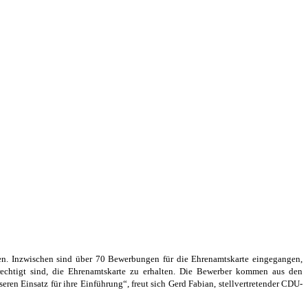
rden. Inzwischen sind über 70 Bewerbungen für die Ehrenamtskarte eingegangen,
erechtigt sind, die Ehrenamtskarte zu erhalten. Die Bewerber kommen aus den
eren Einsatz für ihre Einführung“, freut sich Gerd Fabian, stellvertretender CDU-