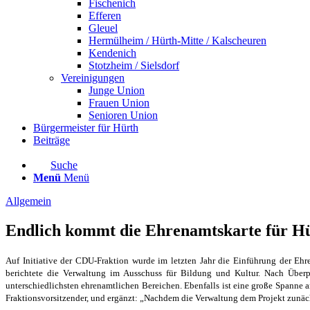
Fischenich
Efferen
Gleuel
Hermülheim / Hürth-Mitte / Kalscheuren
Kendenich
Stotzheim / Sielsdorf
Vereinigungen
Junge Union
Frauen Union
Senioren Union
Bürgermeister für Hürth
Beiträge
Suche
Menü
Menü
Allgemein
Endlich kommt die Ehrenamtskarte für H
Auf Initiative der CDU-Fraktion wurde im letzten Jahr die Einführung der Ehr
berichtete die Verwaltung im Ausschuss für Bildung und Kultur. Nach Überpr
unterschiedlichsten ehrenamtlichen Bereichen. Ebenfalls ist eine große Spanne an
Fraktionsvorsitzender, und ergänzt: „Nachdem die Verwaltung dem Projekt zunächst