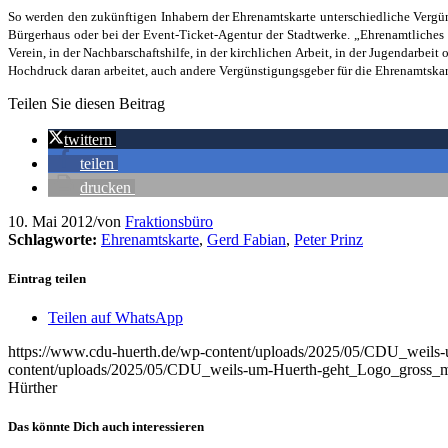
So werden den zukünftigen Inhabern der Ehrenamtskarte unterschiedliche Vergü
Bürgerhaus oder bei der Event-Ticket-Agentur der Stadtwerke. „Ehrenamtliches
Verein, in der Nachbarschaftshilfe, in der kirchlichen Arbeit, in der Jugendarbeit 
Hochdruck daran arbeitet, auch andere Vergünstigungsgeber für die Ehrenamtskarte
Teilen Sie diesen Beitrag
twittern
teilen
drucken
10. Mai 2012
/
von
Fraktionsbüro
Schlagworte:
Ehrenamtskarte
,
Gerd Fabian
,
Peter Prinz
Eintrag teilen
Teilen auf WhatsApp
https://www.cdu-huerth.de/wp-content/uploads/2025/05/CDU_weil
content/uploads/2025/05/CDU_weils-um-Huerth-geht_Logo_gross_
Hürther
Das könnte Dich auch interessieren