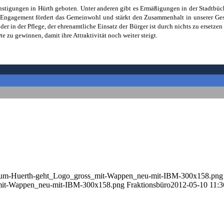
nstigungen in Hürth geboten. Unter anderen gibt es Ermäßigungen in der Stadtbü
 Engagement fördert das Gemeinwohl und stärkt den Zusammenhalt in unserer Gese
oder in der Pflege, der ehrenamtliche Einsatz der Bürger ist durch nichts zu ersetze
 zu gewinnen, damit ihre Attraktivität noch weiter steigt.
s-um-Huerth-geht_Logo_gross_mit-Wappen_neu-mit-IBM-300x158.png
mit-Wappen_neu-mit-IBM-300x158.png
Fraktionsbüro
2012-05-10 11:3