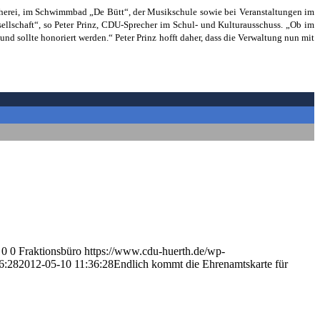
cherei, im Schwimmbad „De Bütt“, der Musikschule sowie bei Veranstaltungen im
llschaft“, so Peter Prinz, CDU-Sprecher im Schul- und Kulturausschuss. „Ob im
n und sollte honoriert werden.“ Peter Prinz hofft daher, dass die Verwaltung nun mit
0
0
Fraktionsbüro
https://www.cdu-huerth.de/wp-
6:28
2012-05-10 11:36:28
Endlich kommt die Ehrenamtskarte für