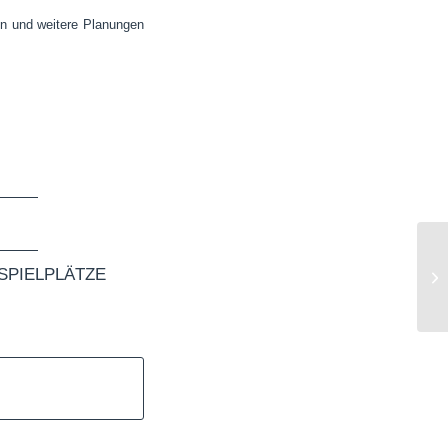
en und weitere Planungen
Fa
SPIELPLÄTZE
Hü
Th