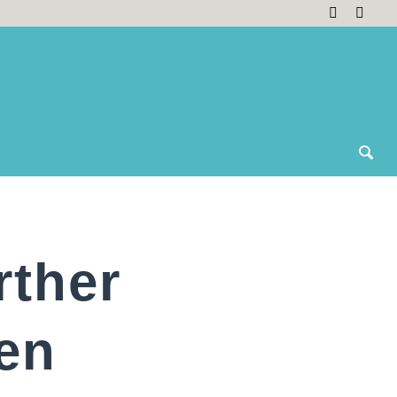
rther
den