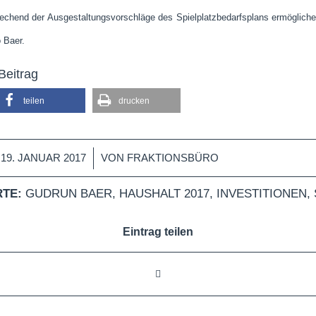
echend der Ausgestaltungsvorschläge des Spielplatzbedarfsplans ermöglich
o Baer.
Beitrag
teilen
drucken
/
19. JANUAR 2017
VON
FRAKTIONSBÜRO
TE:
GUDRUN BAER
,
HAUSHALT 2017
,
INVESTITIONEN
,
Eintrag teilen