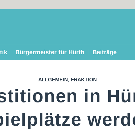
tik
Bürgermeister für Hürth
Beiträge
ALLGEMEIN
,
FRAKTION
stitionen in Hü
ielplätze wer