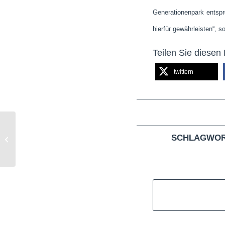
Generationenpark entspr
hierfür gewährleisten“, s
Teilen Sie diesen 
twittern
Öffentliche Auslegung des
SCHLAGWOR
Bebauungsplanes 217 „Efferen-West“
beschloss...