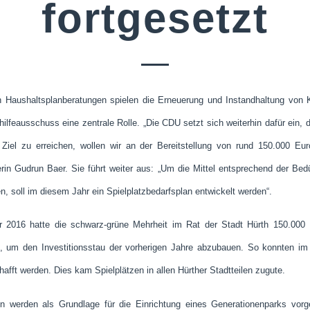
fortgesetzt
n Haushaltsplanberatungen spielen die Erneuerung und Instandhaltung von Ki
lfeausschuss eine zentrale Rolle. „Die CDU setzt sich weiterhin dafür ein, d
iel zu erreichen, wollen wir an der Bereitstellung von rund 150.000 Euro 
rin Gudrun Baer. Sie führt weiter aus: „Um die Mittel entsprechend der Bed
en, soll im diesem Jahr ein Spielplatzbedarfsplan entwickelt werden“.
r 2016 hatte die schwarz-grüne Mehrheit im Rat der Stadt Hürth 150.000 E
, um den Investitionsstau der vorherigen Jahre abzubauen. So konnten im 
afft werden. Dies kam Spielplätzen in allen Hürther Stadtteilen zugute.
 werden als Grundlage für die Einrichtung eines Generationenparks vorg