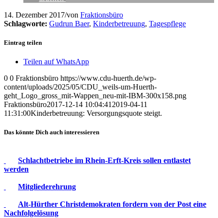
14. Dezember 2017
/
von
Fraktionsbüro
Schlagworte:
Gudrun Baer
,
Kinderbetreuung
,
Tagespflege
Eintrag teilen
Teilen auf WhatsApp
0
0
Fraktionsbüro
https://www.cdu-huerth.de/wp-
content/uploads/2025/05/CDU_weils-um-Huerth-
geht_Logo_gross_mit-Wappen_neu-mit-IBM-300x158.png
Fraktionsbüro
2017-12-14 10:04:41
2019-04-11
11:31:00
Kinderbetreuung: Versorgungsquote steigt.
Das könnte Dich auch interessieren
Schlachtbetriebe im Rhein-Erft-Kreis sollen entlastet
werden
Mitgliederehrung
Alt-Hürther Christdemokraten fordern von der Post eine
Nachfolgelösung