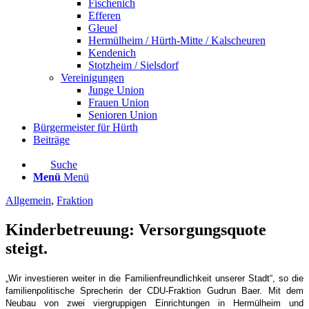
Fischenich
Efferen
Gleuel
Hermülheim / Hürth-Mitte / Kalscheuren
Kendenich
Stotzheim / Sielsdorf
Vereinigungen
Junge Union
Frauen Union
Senioren Union
Bürgermeister für Hürth
Beiträge
Suche
Menü
Menü
Allgemein
,
Fraktion
Kinderbetreuung: Versorgungsquote
steigt.
„Wir investieren weiter in die Familienfreundlichkeit unserer Stadt“, so die
familienpolitische Sprecherin der CDU-Fraktion Gudrun Baer. Mit dem
Neubau von zwei viergruppigen Einrichtungen in Hermülheim und