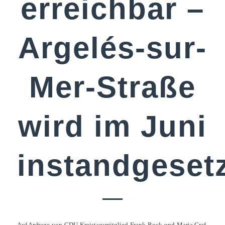
erreichbar –
Argelés-sur-
Mer-Straße
wird im Juni
instandgeset
Auf Anfrage von CDU-Kreistagsmitglied Frank Rock und Maria Graf-