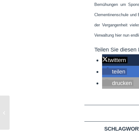
Bemühungen um Sponsore
Clementinenschule und Bo
der Vergangenheit viel
Verwaltung hier nun endli
Teilen Sie diesen 
twittern
teilen
drucken
Elternbeiträge sichern Leistungen und
Angebote für Kinder und Familien
SCHLAGWOR