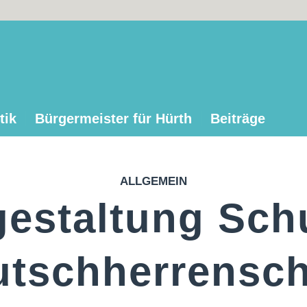
tik
Bürgermeister für Hürth
Beiträge
ALLGEMEIN
estaltung Sch
utschherrensch