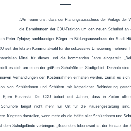
„Wir freuen uns, dass der Planungsausschuss der Vorlage der Ver
die Bemühungen der CDU-Fraktion um den neuen Schulhof an d
 sich Peter Zylajew, sachkundiger Bürger im Bildungsausschuss der Stadt 
DU seit der letzten Kommunalwahl für die sukzessive Erneuerung mehrerer H
inanziellen Mittel für dieses und die kommenden Jahre eingestellt. „B
delt es sich um einen der größten Schulhöfe im Stadtgebiet. Deshalb sind 
ensiven Verhandlungen den Kostenrahmen einhalten werden, zumal es sich
sion von Schülerinnen und Schülern mit körperlicher Behinderung gerech
rer Bjørn Burzinski. Die CDU betont seit Jahren, dass in Zeiten offe
Schulhöfe längst nicht mehr nur Ort für die Pausengestaltung sind,
re Jüngsten darstellen, wenn mehr als die Hälfte aller Schülerinnen und Schü
uf dem Schulgelände verbringen. „Besonders lobenswert ist der Einsatz der S