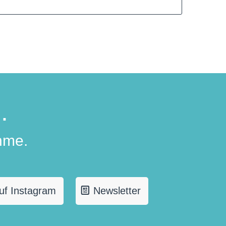
.
hme.
uf Instagram
Newsletter