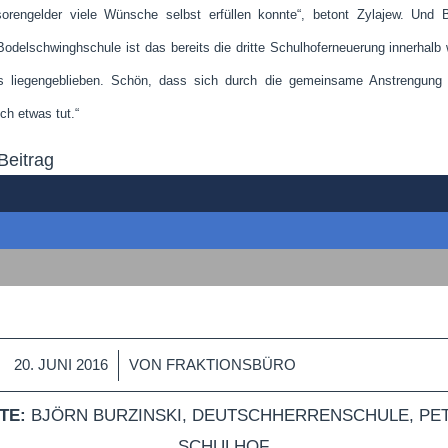
ngelder viele Wünsche selbst erfüllen konnte“, betont Zylajew. Und B
delschwinghschule ist das bereits die dritte Schulhoferneuerung innerhalb w
es liegengeblieben. Schön, dass sich durch die gemeinsame Anstrengung 
ch etwas tut.“
Beitrag
/
20. JUNI 2016
VON
FRAKTIONSBÜRO
TE:
BJÖRN BURZINSKI
,
DEUTSCHHERRENSCHULE
,
PE
SCHULHOF