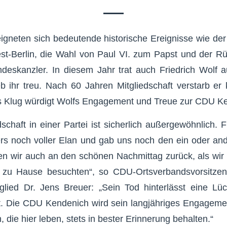
igneten sich bedeutende historische Ereignisse wie d
t-Berlin, die Wahl von Paul VI. zum Papst und der Rü
deskanzler. In diesem Jahr trat auch Friedrich Wolf 
b ihr treu. Nach 60 Jahren Mitgliedschaft verstarb er
 Klug würdigt Wolfs Engagement und Treue zur CDU K
schaft in einer Partei ist sicherlich außergewöhnlich. F
ers noch voller Elan und gab uns noch den ein oder an
n wir auch an den schönen Nachmittag zurück, als wir
m zu Hause besuchten“, so CDU-Ortsverbandsvorsitze
glied Dr. Jens Breuer: „Sein Tod hinterlässt eine Lü
t. Die CDU Kendenich wird sein langjähriges Engageme
die hier leben, stets in bester Erinnerung behalten.“