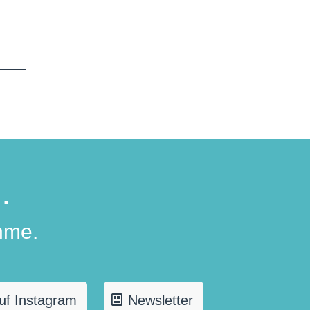
.
hme.
uf Instagram
Newsletter