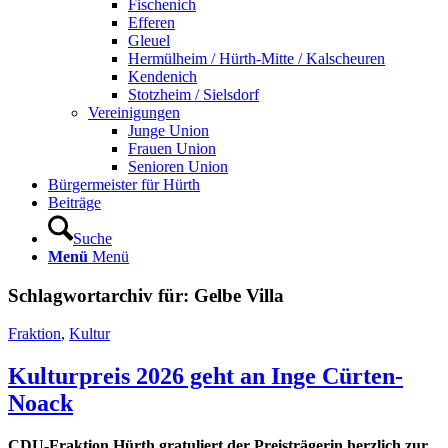
Fischenich
Efferen
Gleuel
Hermülheim / Hürth-Mitte / Kalscheuren
Kendenich
Stotzheim / Sielsdorf
Vereinigungen
Junge Union
Frauen Union
Senioren Union
Bürgermeister für Hürth
Beiträge
Suche
Menü
Menü
Schlagwortarchiv für:
Gelbe Villa
Fraktion
,
Kultur
Kulturpreis 2026 geht an Inge Cürten-
Noack
CDU-Fraktion Hürth gratuliert der Preisträgerin herzlich zur