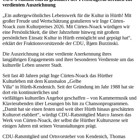
verdienten Auszeichnung
„Ein außergewöhnliches Lebenswerk für die Kultur in Hürth! Mit
großer Freude und Wertschätzung gratulieren wir Inge Cürten-
Noack zum Kulturpreises 2026. Mit Cürten-Noack würdigen wir
eine Persönlichkeit, die über Jahrzehnte hinweg mit großem
persönlichen Einsatz Kultur in Hürth ermöglicht und geprägt hat“,
erklärt der Fraktionsvorsitzende der CDU, Bjørn Burzinski.
Die Auszeichnung ist eine verdiente Anerkennung ihres
langjährigen Engagements und ihrer besonderen Verdienste um das
kulturelle Leben unserer Stadt.
Seit fast 40 Jahren prägt Inge Cürten-Noack das Hürther
Kulturleben mit dem Kunstsalon „Gelbe
Villa“ in Hürth-Kendenich. Seit der Gründung im Jahr 1988 hat sie
dort ein kontinuierliches und
vielfältiges kulturelles Angebot geschaffen – von Kammermusik und
Klavierabenden über Lesungen bis hin zu Chansonprogrammen.
„Damit hat sie einen festen und weit über Hürth hinaus geschätzten
Kulturort etabliert“, würdigt CDU-Ratsmitglied Marco Jansen das
Werk von Cürten-Noack, der selbst die Hürther Kulturszene seit
einigen Jahren mit seinen Veranstaltungen prägt.
CDU-Ratsmitglied und Ortsvorsteher von Kendenich, Thomas