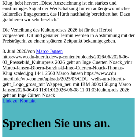
Klug, hebt hervor: „Diese Auszeichnung ist ein starkes und
einstimmiges Signal der Wertschätzung für ein außergewöhnliches
kulturelles Engagement, das Hürth nachhaltig bereichert hat. Dazu
gratulieren wir sehr herzlich.“
Die Verleihung des Kulturpreises 2026 ist für den Herbst
vorgesehen. Ort und genauer Termin werden in Abstimmung mit der
Preisträgerin zu einem späteren Zeitpunkt bekanntgegeben.
8. Juni 2026
/
von
Marco Jansen
https://www.cdu-huerth.de/wp-content/uploads/2026/06/2026-06-
03_Pressebild_Kulturpreis-2026-geht-an-Inge-Cuerten-Noack_vlnr-
Marco-Jansen-Bjoern-Burzinski-Inge-Cuerten-Noack-Thomas-
Klug-scaled.jpg
1441
2560
Marco Jansen
https://www.cdu-
huerth.de/wp-content/uploads/2025/05/CDU_weils-um-Huerth-
geht_Logo_gross_mit-Wappen_neu-mit-IBM-300x158.png
Marco
Jansen
2026-06-08 11:01:01
2026-06-08 11:01:03
Kulturpreis 2026
geht an Inge Cürten-Noack
Link zu: Kontakt
Sprechen Sie uns an.