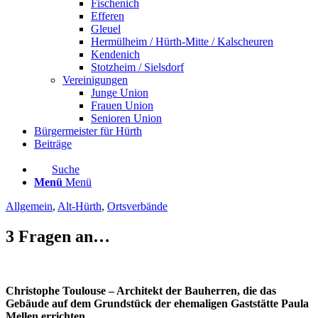
Fischenich
Efferen
Gleuel
Hermülheim / Hürth-Mitte / Kalscheuren
Kendenich
Stotzheim / Sielsdorf
Vereinigungen
Junge Union
Frauen Union
Senioren Union
Bürgermeister für Hürth
Beiträge
Suche
Menü
Menü
Allgemein
,
Alt-Hürth
,
Ortsverbände
3 Fragen an…
Christophe Toulouse – Architekt der Bauherren, die das
Gebäude auf dem Grundstück der ehemaligen Gaststätte Paula
Mellen errichten.