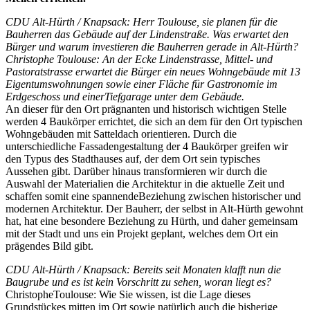
CDU Alt-Hürth / Knapsack: Herr Toulouse, sie planen für die
Bauherren das Gebäude auf der Lindenstraße. Was erwartet den
Bürger und warum investieren die Bauherren gerade in Alt-Hürth?
Christophe Toulouse: An der Ecke Lindenstrasse, Mittel- und
Pastoratstrasse erwartet die Bürger ein neues Wohngebäude mit 13
Eigentumswohnungen sowie einer Fläche für Gastronomie im
Erdgeschoss und einerTiefgarage unter dem Gebäude.
An dieser für den Ort prägnanten und historisch wichtigen Stelle
werden 4 Baukörper errichtet, die sich an dem für den Ort typischen
Wohngebäuden mit Satteldach orientieren. Durch die
unterschiedliche Fassadengestaltung der 4 Baukörper greifen wir
den Typus des Stadthauses auf, der dem Ort sein typisches
Aussehen gibt. Darüber hinaus transformieren wir durch die
Auswahl der Materialien die Architektur in die aktuelle Zeit und
schaffen somit eine spannendeBeziehung zwischen historischer und
modernen Architektur. Der Bauherr, der selbst in Alt-Hürth gewohnt
hat, hat eine besondere Beziehung zu Hürth, und daher gemeinsam
mit der Stadt und uns ein Projekt geplant, welches dem Ort ein
prägendes Bild gibt.
CDU Alt-Hürth / Knapsack: Bereits seit Monaten klafft nun die
Baugrube und es ist kein Vorschritt zu sehen, woran liegt es?
ChristopheToulouse: Wie Sie wissen, ist die Lage dieses
Grundstückes mitten im Ort sowie natürlich auch die bisherige