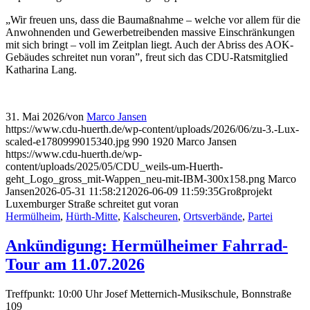
„Wir freuen uns, dass die Baumaßnahme – welche vor allem für die
Anwohnenden und Gewerbetreibenden massive Einschränkungen
mit sich bringt – voll im Zeitplan liegt. Auch der Abriss des AOK-
Gebäudes schreitet nun voran”, freut sich das CDU-Ratsmitglied
Katharina Lang.
31. Mai 2026
/
von
Marco Jansen
https://www.cdu-huerth.de/wp-content/uploads/2026/06/zu-3.-Lux-
scaled-e1780999015340.jpg
990
1920
Marco Jansen
https://www.cdu-huerth.de/wp-
content/uploads/2025/05/CDU_weils-um-Huerth-
geht_Logo_gross_mit-Wappen_neu-mit-IBM-300x158.png
Marco
Jansen
2026-05-31 11:58:21
2026-06-09 11:59:35
Großprojekt
Luxemburger Straße schreitet gut voran
Hermülheim
,
Hürth-Mitte
,
Kalscheuren
,
Ortsverbände
,
Partei
Ankündigung: Hermülheimer Fahrrad-
Tour am 11.07.2026
Treffpunkt: 10:00 Uhr Josef Metternich-Musikschule, Bonnstraße
109