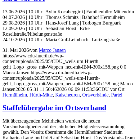
13.06.2026 | 10 Uhr | Aylin Kocabeygirli | Familienbüro Mittendrin
04.07.2026 | 10 Uhr | Thomas Schmitz | Bahnhof Hermülheim
29.08.2026 | 10 Uhr | Hans-Josef Lang | Torbogen Burgpark
12.09.2026 | 10 Uhr | Sebastian Horst | Ecke
Rosellstraße/Nibelungenstraße
24.10.2026 | 10 Uhr | Maria Graf-Leimbach | Lortzingstraße
31. Mai 2026
/
von
Marco Jansen
https://www.cdu-huerth.de/wp-
content/uploads/2025/05/CDU_weils-um-Huerth-
geht_Logo_gross_mit-Wappen_neu-mit-IBM-300x158.png
0
0
Marco Jansen
https://www.cdu-huerth.de/wp-
content/uploads/2025/05/CDU_weils-um-Huerth-
geht_Logo_gross_mit-Wappen_neu-mit-IBM-300x158.png
Marco
Jansen
2026-05-31 11:50:46
2026-06-09 11:53:36
CDU vor Ort
Hermülheim
,
Hürth-Mitte
,
Kalscheuren
,
Ortsverbände
,
Partei
Staffelübergabe im Ortsverband
Mit überzeugenden Mehrheiten wurden die neuen
Vorstandsmitglieder auf der jährlichen Mitgliederversammlung
gewählt. Den Vorsitz übernimmt die Hermülheimer Stadträtin
Katharina Lang und folgt auf Sebastian Horst. Das Vorstands-Team