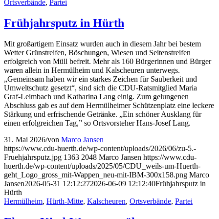
Ortsverbände
,
Partei
Frühjahrsputz in Hürth
Mit großartigem Einsatz wurden auch in diesem Jahr bei bestem
Wetter Grünstreifen, Böschungen, Wiesen und Seitenstreifen
erfolgreich von Müll befreit. Mehr als 160 Bürgerinnen und Bürger
waren allein in Hermülheim und Kalscheuren unterwegs.
„Gemeinsam haben wir ein starkes Zeichen für Sauberkeit und
Umweltschutz gesetzt“, sind sich die CDU-Ratsmitglied Maria
Graf-Leimbach und Katharina Lang einig. Zum gelungenen
Abschluss gab es auf dem Hermülheimer Schützenplatz eine leckere
Stärkung und erfrischende Getränke. „Ein schöner Ausklang für
einen erfolgreichen Tag,” so Ortsvorsteher Hans-Josef Lang.
31. Mai 2026
/
von
Marco Jansen
https://www.cdu-huerth.de/wp-content/uploads/2026/06/zu-5.-
Fruehjahrsputz.jpg
1363
2048
Marco Jansen
https://www.cdu-
huerth.de/wp-content/uploads/2025/05/CDU_weils-um-Huerth-
geht_Logo_gross_mit-Wappen_neu-mit-IBM-300x158.png
Marco
Jansen
2026-05-31 12:12:27
2026-06-09 12:12:40
Frühjahrsputz in
Hürth
Hermülheim
,
Hürth-Mitte
,
Kalscheuren
,
Ortsverbände
,
Partei