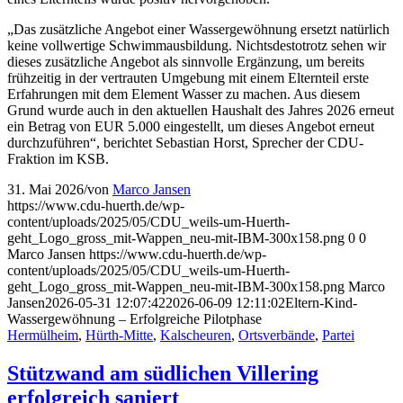
„Das zusätzliche Angebot einer Wassergewöhnung ersetzt natürlich
keine vollwertige Schwimmausbildung. Nichtsdestotrotz sehen wir
dieses zusätzliche Angebot als sinnvolle Ergänzung, um bereits
frühzeitig in der vertrauten Umgebung mit einem Elternteil erste
Erfahrungen mit dem Element Wasser zu machen. Aus diesem
Grund wurde auch in den aktuellen Haushalt des Jahres 2026 erneut
ein Betrag von EUR 5.000 eingestellt, um dieses Angebot erneut
durchzuführen“, berichtet Sebastian Horst, Sprecher der CDU-
Fraktion im KSB.
31. Mai 2026
/
von
Marco Jansen
https://www.cdu-huerth.de/wp-
content/uploads/2025/05/CDU_weils-um-Huerth-
geht_Logo_gross_mit-Wappen_neu-mit-IBM-300x158.png
0
0
Marco Jansen
https://www.cdu-huerth.de/wp-
content/uploads/2025/05/CDU_weils-um-Huerth-
geht_Logo_gross_mit-Wappen_neu-mit-IBM-300x158.png
Marco
Jansen
2026-05-31 12:07:42
2026-06-09 12:11:02
Eltern-Kind-
Wassergewöhnung – Erfolgreiche Pilotphase
Hermülheim
,
Hürth-Mitte
,
Kalscheuren
,
Ortsverbände
,
Partei
Stützwand am südlichen Villering
erfolgreich saniert