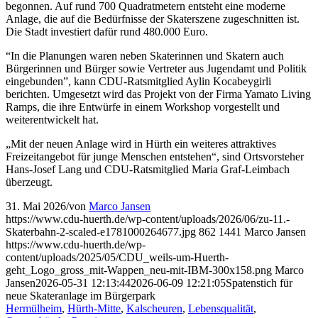
begonnen. Auf rund 700 Quadratmetern entsteht eine moderne
Anlage, die auf die Bedürfnisse der Skaterszene zugeschnitten ist.
Die Stadt investiert dafür rund 480.000 Euro.
“In die Planungen waren neben Skaterinnen und Skatern auch
Bürgerinnen und Bürger sowie Vertreter aus Jugendamt und Politik
eingebunden”, kann CDU-Ratsmitglied Aylin Kocabeygirli
berichten. Umgesetzt wird das Projekt von der Firma Yamato Living
Ramps, die ihre Entwürfe in einem Workshop vorgestellt und
weiterentwickelt hat.
„Mit der neuen Anlage wird in Hürth ein weiteres attraktives
Freizeitangebot für junge Menschen entstehen“, sind Ortsvorsteher
Hans-Josef Lang und CDU-Ratsmitglied Maria Graf-Leimbach
überzeugt.
31. Mai 2026
/
von
Marco Jansen
https://www.cdu-huerth.de/wp-content/uploads/2026/06/zu-11.-
Skaterbahn-2-scaled-e1781000264677.jpg
862
1441
Marco Jansen
https://www.cdu-huerth.de/wp-
content/uploads/2025/05/CDU_weils-um-Huerth-
geht_Logo_gross_mit-Wappen_neu-mit-IBM-300x158.png
Marco
Jansen
2026-05-31 12:13:44
2026-06-09 12:21:05
Spatenstich für
neue Skateranlage im Bürgerpark
Hermülheim
,
Hürth-Mitte
,
Kalscheuren
,
Lebensqualität
,