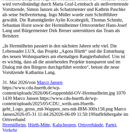
wird vervollständigt durch Maria Graf-Leimbach als stellvertretende
Vorsitzende, Simon Janzen als Schatzmeister und Kathrin Paschke
als seine Stellvertretung. Ingo Müller wurde zum Schriftführer
gewählt. Die Ratsmitglieder Aylin Kocabegirli, Thomas Schmitz,
Sebastian Horst sowie der Hermülheimer Ortsvorsteher Hans-Josef
Lang und Bürgermeister Dirk Breuer unterstützen das Team als
Beisitzer.
„In Hermülheim passiert in den nächsten Jahren sehr viel. Die
Lebensader LUX, das Projekt „Agora Hürth“ und die Entstehung
des neuen Wohnquartiers am ehemaligen Rangierbahnhof. Uns ist
es wichtig, dass all die anstehenden Projekte transparent und im
Dialog mit den Bürgern durchgeführt werden“, betont die neue
Vorsitzende Katharina Lang.
31. Mai 2026
/
von
Marco Jansen
https://www.cdu-huerth.de/wp-
content/uploads/2026/06/Gruppenbild-OV-Hermuelheim.jpg
1070
1439
Marco Jansen
https://www.cdu-huerth.de/wp-
content/uploads/2025/05/CDU_weils-um-Huerth-
geht_Logo_gross_mit-Wappen_neu-mit-IBM-300x158.png
Marco
Jansen
2026-05-31 11:44:26
2026-06-09 11:50:19
Staffelübergabe im
Ortsverband
Hermülheim
,
Hürth-Mitte
,
Kalscheuren
,
Ortsverbände
,
Partei
,
Verkehr