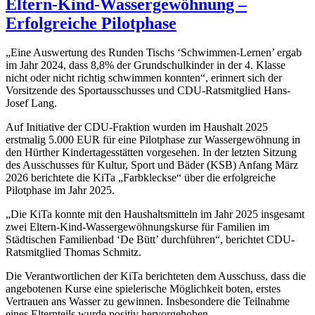
Eltern-Kind-Wassergewöhnung –
Erfolgreiche Pilotphase
„Eine Auswertung des Runden Tischs ‘Schwimmen-Lernen’ ergab
im Jahr 2024, dass 8,8% der Grundschulkinder in der 4. Klasse
nicht oder nicht richtig schwimmen konnten“, erinnert sich der
Vorsitzende des Sportausschusses und CDU-Ratsmitglied Hans-
Josef Lang.
Auf Initiative der CDU-Fraktion wurden im Haushalt 2025
erstmalig 5.000 EUR für eine Pilotphase zur Wassergewöhnung in
den Hürther Kindertagesstätten vorgesehen. In der letzten Sitzung
des Ausschusses für Kultur, Sport und Bäder (KSB) Anfang März
2026 berichtete die KiTa „Farbkleckse“ über die erfolgreiche
Pilotphase im Jahr 2025.
„Die KiTa konnte mit den Haushaltsmitteln im Jahr 2025 insgesamt
zwei Eltern-Kind-Wassergewöhnungskurse für Familien im
Städtischen Familienbad ‘De Bütt’ durchführen“, berichtet CDU-
Ratsmitglied Thomas Schmitz.
Die Verantwortlichen der KiTa berichteten dem Ausschuss, dass die
angebotenen Kurse eine spielerische Möglichkeit boten, erstes
Vertrauen ans Wasser zu gewinnen. Insbesondere die Teilnahme
eines Elternteils wurde positiv hervorgehoben.