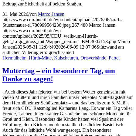
Beitrag zur Sicherheit auf beiden Straßen.
31. Mai 2026
/
von
Marco Jansen
https://www.cdu-huerth.de/wp-content/uploads/2026/06/zu-9.-
Stuetzmauer-e1780999564236.jpeg
267
480
Marco Jansen
https://www.cdu-huerth.de/wp-
content/uploads/2025/05/CDU_weils-um-Huerth-
geht_Logo_gross_mit-Wappen_neu-mit-IBM-300x158.png
Marco
Jansen
2026-05-31 12:04:49
2026-06-09 12:07:36
Stützwand am
südlichen Villering erfolgreich saniert
Hermülheim
,
Hürth-Mitte
,
Kalscheuren
,
Ortsverbände
,
Partei
Muttertag – ein besonderer Tag, um
Danke zu sagen!
„Auch dieses Jahr feierten wir bei bestem Wetter gemeinsam mit
vielen Müttern und ihren Familien unser beliebtes Muttertagsfest auf
dem Hermülheimer Schützenplatz – und das bereits zum 5. Mal!“,
freut sich CDU-Ratsmitglied Katharina Lang. Es war ein Tag voller
Freude, Lachen, interessanter Gespräche und schöner Momente für
Groß und Klein. Besonders die Kinder hatten viel Spaß mit der
Hüpfburg, dem Kicker und dem stattlich bestückten Basteltisch.
Auch für das leibliche Wohl war gesorgt. Ein besonderer
Höhepunkt war die Verlosung mit tollen Reisegewinnen nach