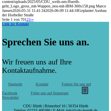
content/uploads/2025/05/CDU_weils-um-Huerth-
geht_Logo_gross_mit-Wappen_neu-mit-IBM-300x158.png
Marco
Jansen
2026-05-31 11:41:34
2026-06-09 11:44:18
Geplanter Ausbau
der Horbeller Straße
Seite 1 von 70
1
2
3
›
»
Link zu: Kontakt
Sprechen Sie uns an.
Wir freuen uns auf Ihre
Kontaktaufnahme.
Startseite
Kontakt
Folgen Sie uns auf
Facebook
Folge uns auf Instagram
Newsletter
CDU Hürth | Römerhof 16 | 50354 Hürth
Telefon: 02233 400380 | E-Mail: info@cdu-huerth.de