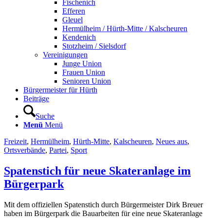
Fischenich
Efferen
Gleuel
Hermülheim / Hürth-Mitte / Kalscheuren
Kendenich
Stotzheim / Sielsdorf
Vereinigungen
Junge Union
Frauen Union
Senioren Union
Bürgermeister für Hürth
Beiträge
Suche
Menü
Menü
Freizeit
,
Hermülheim
,
Hürth-Mitte
,
Kalscheuren
,
Neues aus
,
Ortsverbände
,
Partei
,
Sport
Spatenstich für neue Skateranlage im
Bürgerpark
Mit dem offiziellen Spatenstich durch Bürgermeister Dirk Breuer
haben im Bürgerpark die Bauarbeiten für eine neue Skateranlage