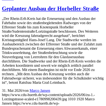
Geplanter Ausbau der Horbeller Straße
„Der Rhein-Erft-Kreis hat die Erneuerung und den Ausbau der
Fahrbahn sowie des straßenbegleitenden Radweges von der
Efferener Straße bis zum Knotenpunk Horbeller
Straße/Sudentenstraße/Lortzingstraße beschlossen. Des Weiteren
wird die Kreuzung fahrradgerecht ausgebaut“, berichtet
Kreistagsmitglied Hans-Josef Lang. Die Stadtwerke werden im
Ausbaubereich zwischen der Efferener Straße und der Zufahrt zum
Bundesprachenamt die Erneuerung eines Abwasserkanals, einer
Trinkwasserleitung, der Straßenbeleuchtung sowie die
Neuverlegung von Leerrohren für den Glasfaserausbau
durchführen. Die Stadtwerke und der Rhein-Erft-Kreis werden die
Arbeiten koordiniern und soweit wie möglich zeitlich parallel
durchführen. Mit einem Baubeginn ist nicht vor Ende 2026 zu
rechnen. „Mit dem Ausbau des Kreuzung werden auch die
Fahrradwege sicherer, was insbesondere für die Schulkinder wichtig
ist“, betont Ratsfrau Maria Graf-Leimbach.
31. Mai 2026
/
von
Marco Jansen
https://www.cdu-huerth.de/wp-content/uploads/2026/06/zu-1.-
Lorzingstrasse-scaled-e1780998200439.jpg
1010
1920
Marco
Jansen
https://www.cdu-huerth.de/wp-