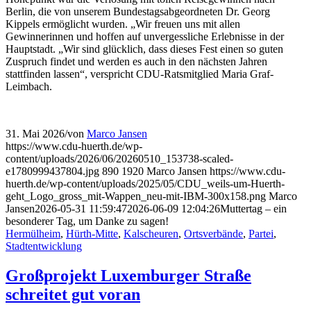
Berlin, die von unserem Bundestagsabgeordneten Dr. Georg
Kippels ermöglicht wurden. „Wir freuen uns mit allen
Gewinnerinnen und hoffen auf unvergessliche Erlebnisse in der
Hauptstadt. „Wir sind glücklich, dass dieses Fest einen so guten
Zuspruch findet und werden es auch in den nächsten Jahren
stattfinden lassen“, verspricht CDU-Ratsmitglied Maria Graf-
Leimbach.
31. Mai 2026
/
von
Marco Jansen
https://www.cdu-huerth.de/wp-
content/uploads/2026/06/20260510_153738-scaled-
e1780999437804.jpg
890
1920
Marco Jansen
https://www.cdu-
huerth.de/wp-content/uploads/2025/05/CDU_weils-um-Huerth-
geht_Logo_gross_mit-Wappen_neu-mit-IBM-300x158.png
Marco
Jansen
2026-05-31 11:59:47
2026-06-09 12:04:26
Muttertag – ein
besonderer Tag, um Danke zu sagen!
Hermülheim
,
Hürth-Mitte
,
Kalscheuren
,
Ortsverbände
,
Partei
,
Stadtentwicklung
Großprojekt Luxemburger Straße
schreitet gut voran