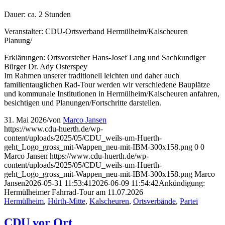
Dauer: ca. 2 Stunden
Veranstalter: CDU-Ortsverband Hermülheim/Kalscheuren
Planung/
Erklärungen: Ortsvorsteher Hans-Josef Lang und Sachkundiger
Bürger Dr. Ady Osterspey
Im Rahmen unserer traditionell leichten und daher auch
familientauglichen Rad-Tour werden wir verschiedene Bauplätze
und kommunale Institutionen in Hermülheim/Kalscheuren anfahren,
besichtigen und Planungen/Fortschritte darstellen.
31. Mai 2026
/
von
Marco Jansen
https://www.cdu-huerth.de/wp-
content/uploads/2025/05/CDU_weils-um-Huerth-
geht_Logo_gross_mit-Wappen_neu-mit-IBM-300x158.png
0
0
Marco Jansen
https://www.cdu-huerth.de/wp-
content/uploads/2025/05/CDU_weils-um-Huerth-
geht_Logo_gross_mit-Wappen_neu-mit-IBM-300x158.png
Marco
Jansen
2026-05-31 11:53:41
2026-06-09 11:54:42
Ankündigung:
Hermülheimer Fahrrad-Tour am 11.07.2026
Hermülheim
,
Hürth-Mitte
,
Kalscheuren
,
Ortsverbände
,
Partei
CDU vor Ort