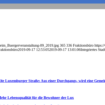
eim_Buergerveranstaltung-09_2019.jpg
365
336
Fraktionsbüro
https:
raktionsbüro
2019-09-17 12:53:05
2019-09-17 13:01:06
Integriertes St
lte Luxemburger Straße: Aus einer Durchgangs- wird eine Gemei
ehr Lebensqualität für die Bewohner der Lux