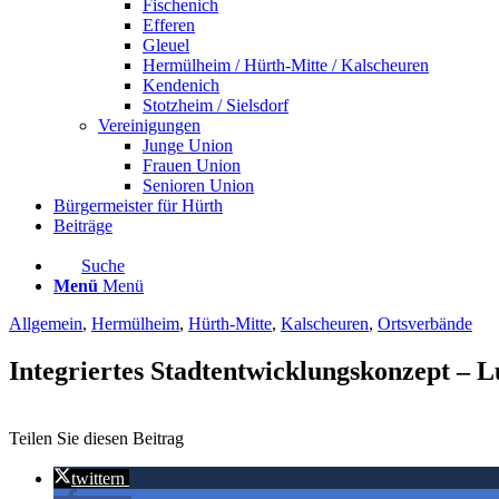
Fischenich
Efferen
Gleuel
Hermülheim / Hürth-Mitte / Kalscheuren
Kendenich
Stotzheim / Sielsdorf
Vereinigungen
Junge Union
Frauen Union
Senioren Union
Bürgermeister für Hürth
Beiträge
Suche
Menü
Menü
Allgemein
,
Hermülheim
,
Hürth-Mitte
,
Kalscheuren
,
Ortsverbände
Integriertes Stadtentwicklungskonzept – 
Teilen Sie diesen Beitrag
twittern