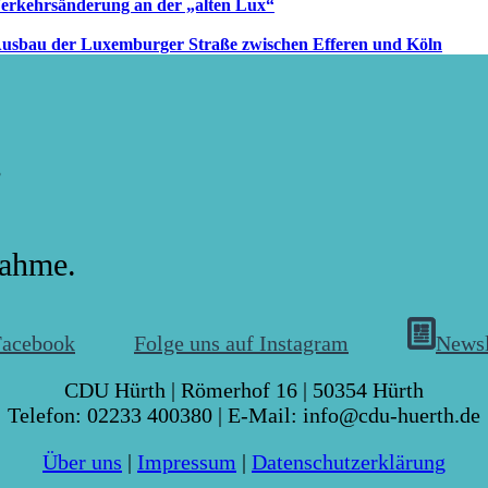
erkehrsänderung an der „alten Lux“
usbau der Luxemburger Straße zwischen Efferen und Köln
.
nahme.
Facebook
Folge uns auf Instagram
Newsl
CDU Hürth | Römerhof 16 | 50354 Hürth
Telefon: 02233 400380 | E-Mail: info@cdu-huerth.de
Über uns
|
Impressum
|
Datenschutzerklärung