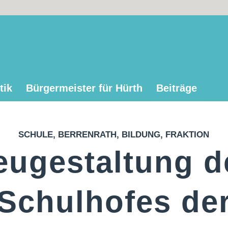
tik
Bürgermeister für Hürth
Beiträge
SCHULE
,
BERRENRATH
,
BILDUNG
,
FRAKTION
eugestaltung d
Schulhofes de