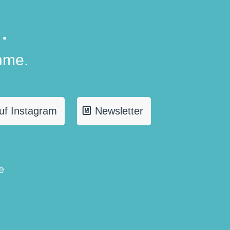
.
hme.
uf Instagram
Newsletter
e