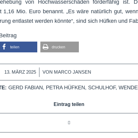
ehebung von Hochwasserschäden förderfähig ist. Di
t 1,16 Mio. Euro benannt. „Es wäre natürlich gut, we
rung entlastet werden könnte“, sind sich Hüfken und Fab
Beitrag
teilen
drucken
/
13. MÄRZ 2025
VON
MARCO JANSEN
E:
GERD FABIAN
,
PETRA HÜFKEN
,
SCHULHOF
,
WENDE
Eintrag teilen