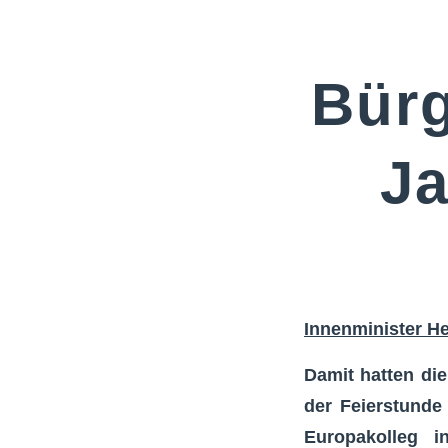
Bürg
Ja
Innenminister
He
Damit hatten die
der Feierstunde
Europakolleg i