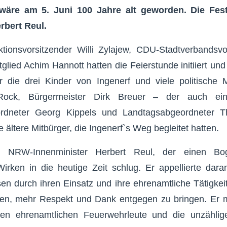
 wäre am 5. Juni 100 Jahre alt geworden. Die Fes
rbert Reul.
ktionsvorsitzender Willi Zylajew, CDU-Stadtverbandsv
ied Achim Hannott hatten die Feierstunde initiiert und o
 die drei Kinder von Ingenerf und viele politische 
Rock, Bürgermeister Dirk Breuer – der auch ei
rdneter Georg Kippels und Landtagsabgeordneter T
 ältere Mitbürger, die Ingenerf`s Weg begleitet hatten.
r NRW-Innenminister Herbert Reul, der einen B
rken in die heutige Zeit schlug. Er appellierte dara
 durch ihren Einsatz und ihre ehrenamtliche Tätigkei
en, mehr Respekt und Dank entgegen zu bringen. Er m
en ehrenamtlichen Feuerwehrleute und die unzählig