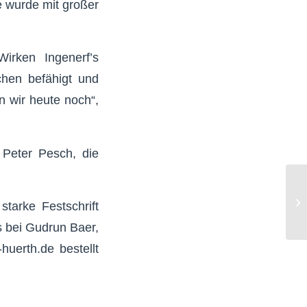
e wurde mit großer
Wirken Ingenerf’s
chen befähigt und
n wir heute noch“,
 Peter Pesch, die
tarke Festschrift
s bei Gudrun Baer,
-huerth.de
bestellt