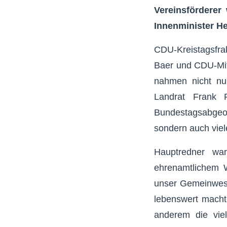
Vereinsförderer
Innenminister He
CDU-Kreistagsfra
Baer und CDU-Mitgl
nahmen nicht nur
Landrat Frank 
Bundestagsabgeo
sondern auch viele
Hauptredner wa
ehrenamtlichem Wi
unser Gemeinwesen
lebenswert macht
anderem die viel