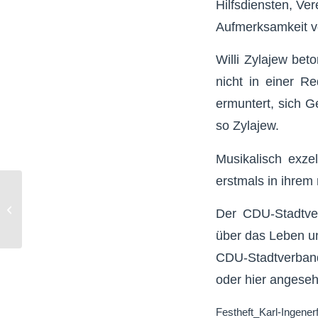
Hilfsdiensten, Ve
Aufmerksamkeit v
Willi Zylajew be
nicht in einer R
ermuntert, sich G
so Zylajew.
Musikalisch exze
erstmals in ihrem
Parksituation rund um
Der CDU-Stadtver
den Otto-Maigler-See
über das Leben un
CDU-Stadtverban
oder hier angese
Festheft_Karl-Ingener