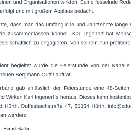
reinen und Organisationen wirkten. Seine fesselnde Red
erfolgt und mit großem Applaus bedacht.
tonte, dass man das umfängliche und Jahrzehnte lange 
ede zusammenfassen könne: „Karl Ingenerf hat Mens
esellschaftlich zu engagieren. Von seinem Tun profitiere
llent begleitet wurde die Feierstunde von der Kapelle
 neuen Bergmann-Outfit auftrat.
band gab anlässlich der Feierstunde eine 48-Seiten s
d Wirken Karl Ingenerf`s heraus. Dieses kann kostenlo
d Hürth, Duffesbachstraße 47, 50354 Hürth,
info@cdu
hen werden:
f
Herunterladen