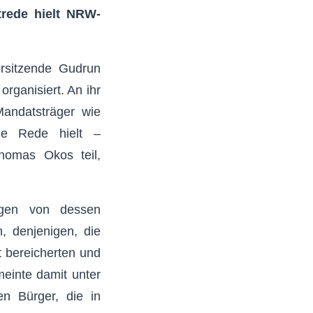
trede hielt NRW-
orsitzende Gudrun
rganisiert. An ihr
Mandatsträger wie
ne Rede hielt –
homas Okos teil,
ogen von dessen
n, denjenigen, die
t bereicherten und
einte damit unter
en Bürger, die in