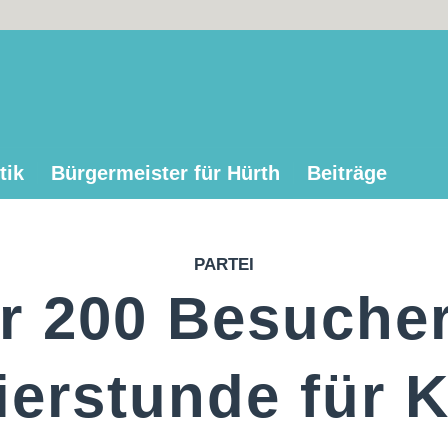
tik
Bürgermeister für Hürth
Beiträge
PARTEI
r 200 Besucher
ierstunde für K