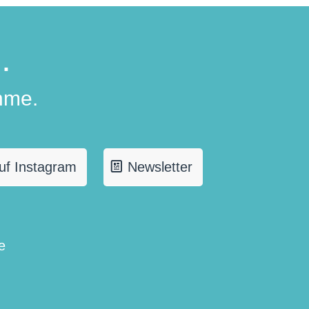
.
hme.
uf Instagram
Newsletter
e