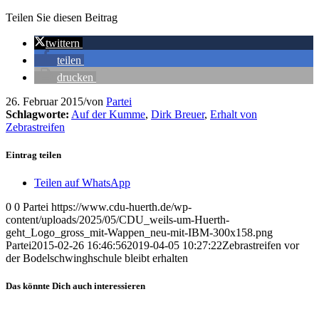
Teilen Sie diesen Beitrag
twittern
teilen
drucken
26. Februar 2015
/
von
Partei
Schlagworte:
Auf der Kumme
,
Dirk Breuer
,
Erhalt von
Zebrastreifen
Eintrag teilen
Teilen auf WhatsApp
0
0
Partei
https://www.cdu-huerth.de/wp-
content/uploads/2025/05/CDU_weils-um-Huerth-
geht_Logo_gross_mit-Wappen_neu-mit-IBM-300x158.png
Partei
2015-02-26 16:46:56
2019-04-05 10:27:22
Zebrastreifen vor
der Bodelschwinghschule bleibt erhalten
Das könnte Dich auch interessieren