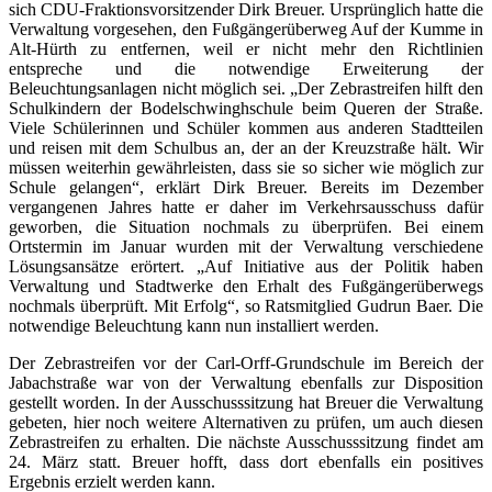
sich CDU-Fraktionsvorsitzender Dirk Breuer. Ursprünglich hatte die
Verwaltung vorgesehen, den Fußgängerüberweg Auf der Kumme in
Alt-Hürth zu entfernen, weil er nicht mehr den Richtlinien
entspreche und die notwendige Erweiterung der
Beleuchtungsanlagen nicht möglich sei. „Der Zebrastreifen hilft den
Schulkindern der Bodelschwinghschule beim Queren der Straße.
Viele Schülerinnen und Schüler kommen aus anderen Stadtteilen
und reisen mit dem Schulbus an, der an der Kreuzstraße hält. Wir
müssen weiterhin gewährleisten, dass sie so sicher wie möglich zur
Schule gelangen“, erklärt Dirk Breuer. Bereits im Dezember
vergangenen Jahres hatte er daher im Verkehrsausschuss dafür
geworben, die Situation nochmals zu überprüfen. Bei einem
Ortstermin im Januar wurden mit der Verwaltung verschiedene
Lösungsansätze erörtert. „Auf Initiative aus der Politik haben
Verwaltung und Stadtwerke den Erhalt des Fußgängerüberwegs
nochmals überprüft. Mit Erfolg“, so Ratsmitglied Gudrun Baer. Die
notwendige Beleuchtung kann nun installiert werden.
Der Zebrastreifen vor der Carl-Orff-Grundschule im Bereich der
Jabachstraße war von der Verwaltung ebenfalls zur Disposition
gestellt worden. In der Ausschusssitzung hat Breuer die Verwaltung
gebeten, hier noch weitere Alternativen zu prüfen, um auch diesen
Zebrastreifen zu erhalten. Die nächste Ausschusssitzung findet am
24. März statt. Breuer hofft, dass dort ebenfalls ein positives
Ergebnis erzielt werden kann.