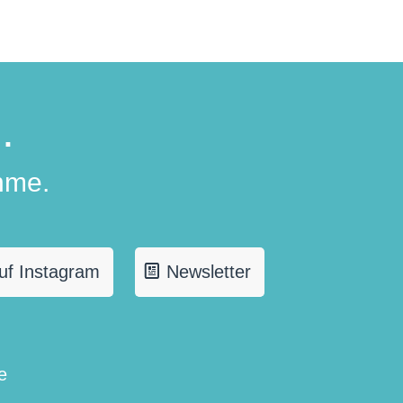
.
hme.
uf Instagram
Newsletter
e