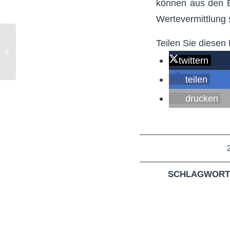
können aus den Be
Wertevermittlung
Sicherheit an der
Teilen Sie diesen 
Kreuzung
Frechener-/Sudetenstraße
twittern
wird verbessert
teilen
drucken
SCHLAGWORT