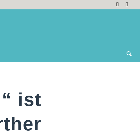
“ ist
rther