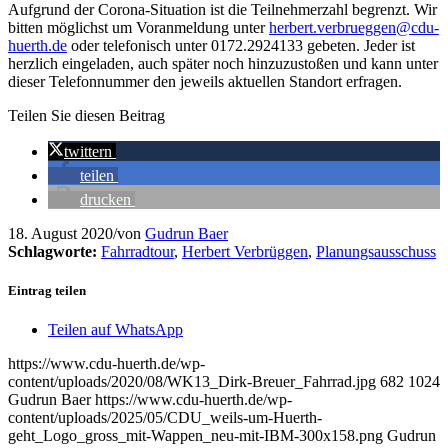
Aufgrund der Corona-Situation ist die Teilnehmerzahl begrenzt. Wir
bitten möglichst um Voranmeldung unter
herbert.verbrueggen@cdu-
huerth.de
oder telefonisch unter 0172.2924133 gebeten. Jeder ist
herzlich eingeladen, auch später noch hinzuzustoßen und kann unter
dieser Telefonnummer den jeweils aktuellen Standort erfragen.
Teilen Sie diesen Beitrag
twittern
teilen
drucken
18. August 2020
/
von
Gudrun Baer
Schlagworte:
Fahrradtour
,
Herbert Verbrüggen
,
Planungsausschuss
Eintrag teilen
Teilen auf WhatsApp
https://www.cdu-huerth.de/wp-
content/uploads/2020/08/WK13_Dirk-Breuer_Fahrrad.jpg
682
1024
Gudrun Baer
https://www.cdu-huerth.de/wp-
content/uploads/2025/05/CDU_weils-um-Huerth-
geht_Logo_gross_mit-Wappen_neu-mit-IBM-300x158.png
Gudrun