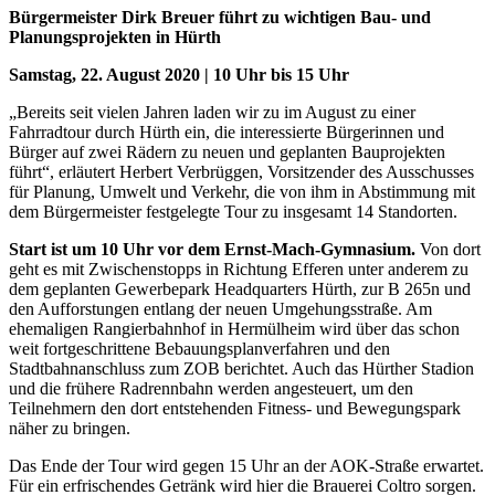
Bürgermeister Dirk Breuer führt zu wichtigen Bau- und
Planungsprojekten in Hürth
Samstag, 22. August 2020 | 10 Uhr bis 15 Uhr
„Bereits seit vielen Jahren laden wir zu im August zu einer
Fahrradtour durch Hürth ein, die interessierte Bürgerinnen und
Bürger auf zwei Rädern zu neuen und geplanten Bauprojekten
führt“, erläutert Herbert Verbrüggen, Vorsitzender des Ausschusses
für Planung, Umwelt und Verkehr, die von ihm in Abstimmung mit
dem Bürgermeister festgelegte Tour zu insgesamt 14 Standorten.
Start ist um 10 Uhr vor dem Ernst-Mach-Gymnasium.
Von dort
geht es mit Zwischenstopps in Richtung Efferen unter anderem zu
dem geplanten Gewerbepark Headquarters Hürth, zur B 265n und
den Aufforstungen entlang der neuen Umgehungsstraße. Am
ehemaligen Rangierbahnhof in Hermülheim wird über das schon
weit fortgeschrittene Bebauungsplanverfahren und den
Stadtbahnanschluss zum ZOB berichtet. Auch das Hürther Stadion
und die frühere Radrennbahn werden angesteuert, um den
Teilnehmern den dort entstehenden Fitness- und Bewegungspark
näher zu bringen.
Das Ende der Tour wird gegen 15 Uhr an der AOK-Straße erwartet.
Für ein erfrischendes Getränk wird hier die Brauerei Coltro sorgen.