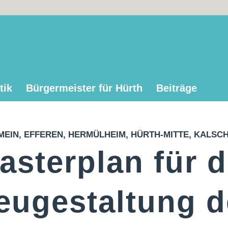
tik
Bürgermeister für Hürth
Beiträge
MEIN
,
EFFEREN
,
HERMÜLHEIM
,
HÜRTH-MITTE
,
KALSC
asterplan für d
eugestaltung d