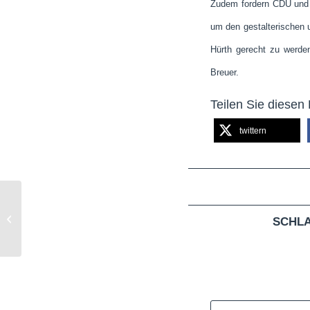
Zudem fordern CDU und G
um den gestalterischen 
Hürth gerecht zu werden
Breuer.
Teilen Sie diesen 
twittern
Neubau am Bundessprachenamt geht
SCHL
voran