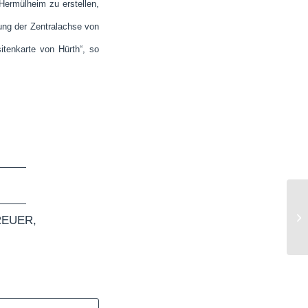
Hermülheim zu erstellen,
ung der Zentralachse von
itenkarte von Hürth“, so
Kü
REUER
,
no