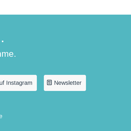
.
hme.
uf Instagram
Newsletter
e