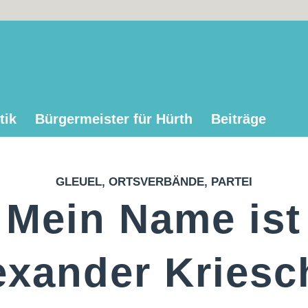
tik
Bürgermeister für Hürth
Beiträge
GLEUEL
,
ORTSVERBÄNDE
,
PARTEI
Mein Name ist
exander Kries