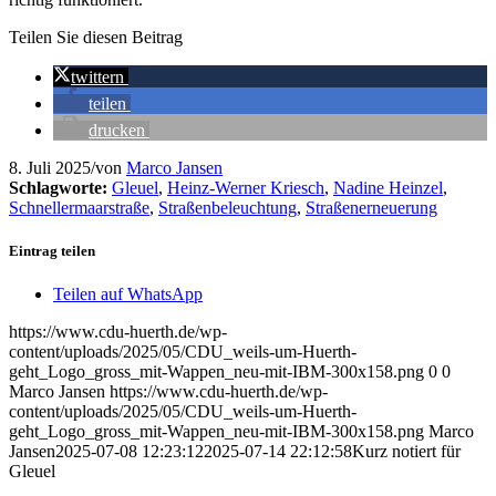
Teilen Sie diesen Beitrag
twittern
teilen
drucken
8. Juli 2025
/
von
Marco Jansen
Schlagworte:
Gleuel
,
Heinz-Werner Kriesch
,
Nadine Heinzel
,
Schnellermaarstraße
,
Straßenbeleuchtung
,
Straßenerneuerung
Eintrag teilen
Teilen auf WhatsApp
https://www.cdu-huerth.de/wp-
content/uploads/2025/05/CDU_weils-um-Huerth-
geht_Logo_gross_mit-Wappen_neu-mit-IBM-300x158.png
0
0
Marco Jansen
https://www.cdu-huerth.de/wp-
content/uploads/2025/05/CDU_weils-um-Huerth-
geht_Logo_gross_mit-Wappen_neu-mit-IBM-300x158.png
Marco
Jansen
2025-07-08 12:23:12
2025-07-14 22:12:58
Kurz notiert für
Gleuel