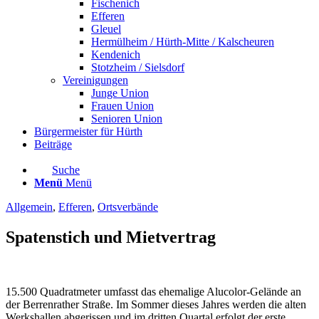
Fischenich
Efferen
Gleuel
Hermülheim / Hürth-Mitte / Kalscheuren
Kendenich
Stotzheim / Sielsdorf
Vereinigungen
Junge Union
Frauen Union
Senioren Union
Bürgermeister für Hürth
Beiträge
Suche
Menü
Menü
Allgemein
,
Efferen
,
Ortsverbände
Spatenstich und Mietvertrag
15.500 Quadratmeter umfasst das ehemalige Alucolor-Gelände an
der Berrenrather Straße. Im Sommer dieses Jahres werden die alten
Werkshallen abgerissen und im dritten Quartal erfolgt der erste