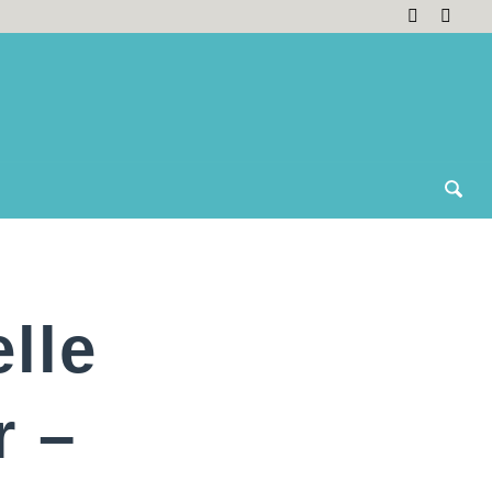
lle
r –