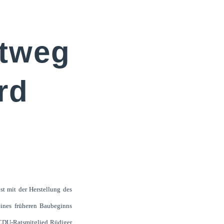
s
tweg
rd
t mit der Herstellung des
eines früheren Baubeginns
 CDU-Ratsmitglied Rüdiger