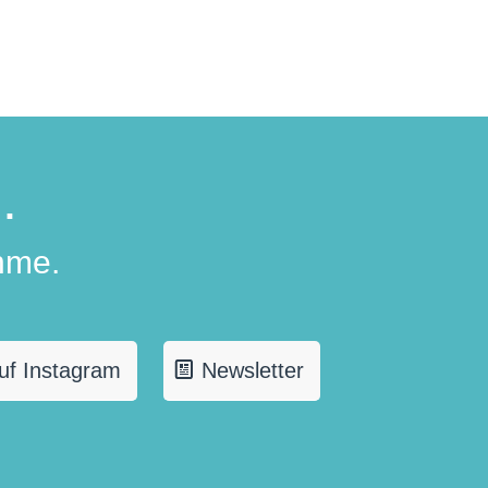
.
hme.
uf Instagram
Newsletter