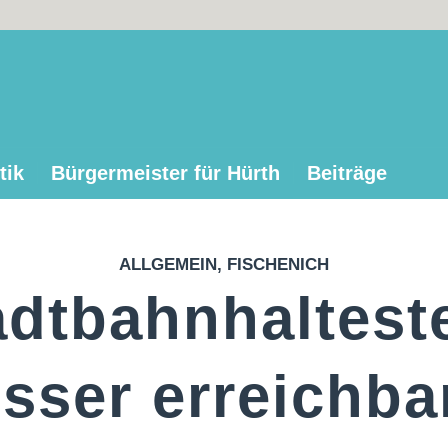
tik
Bürgermeister für Hürth
Beiträge
ALLGEMEIN
,
FISCHENICH
adtbahnhalteste
sser erreichba