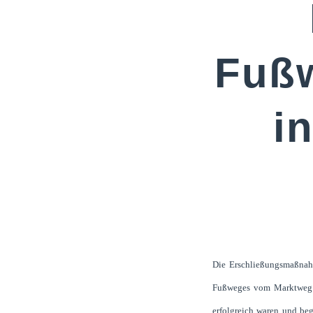
Fuß
i
Die Erschließungsmaßnahm
Fußweges vom Marktweg zu
erfolgreich waren und be