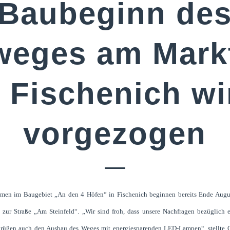
Baubeginn de
weges am Mark
n Fischenich wi
vorgezogen
en im Baugebiet „An den 4 Höfen“ in Fischenich beginnen bereits Ende Augus
r Straße „Am Steinfeld“. „Wir sind froh, dass unsere Nachfragen bezüglich 
grüßen auch den Ausbau des Weges mit energiesparenden LED-Lampen“, stellte