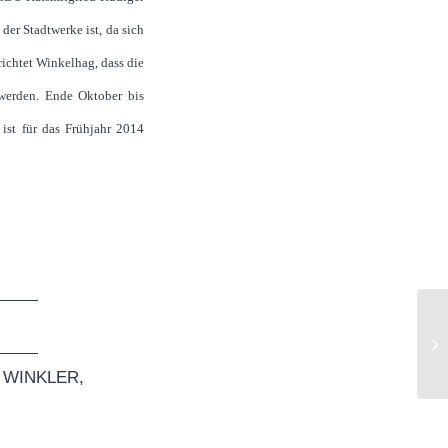
der Stadtwerke ist, da sich
richtet Winkelhag, dass die
werden. Ende Oktober bis
ist für das Frühjahr 2014
Fi
wi
Hü
 WINKLER
,