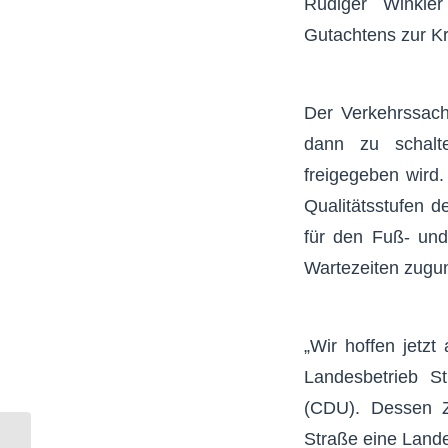
Rüdiger Winkle
Gutachtens zur K
Der Verkehrssach
dann zu schalte
freigegeben wird
Qualitätsstufen d
für den Fuß- und
Wartezeiten zugun
„Wir hoffen jetz
Landesbetrieb S
(CDU). Dessen Z
Straße eine Lande
Die Diagonalschleuse