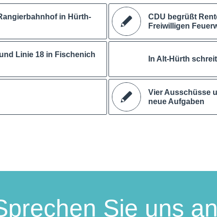
angierbahnhof in Hürth-
CDU begrüßt Rente
Freiwilligen Feuer
nd Linie 18 in Fischenich
In Alt-Hürth schre
Vier Ausschüsse u
neue Aufgaben
Sprechen Sie uns an