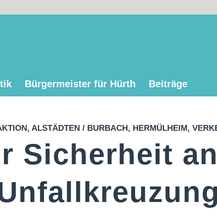
tik
Bürgermeister für Hürth
Beiträge
AKTION
,
ALSTÄDTEN / BURBACH
,
HERMÜLHEIM
,
VERK
r Sicherheit an
Unfallkreuzun