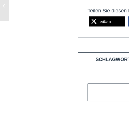
an der Kalscheurener
Straße bleibt
Teilen Sie diesen 
geschlossen
twittern
SCHLAGWORT