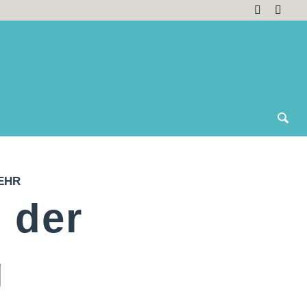
EHR
 der
g