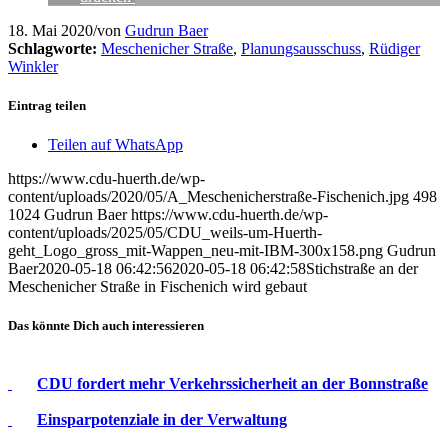
18. Mai 2020
/
von
Gudrun Baer
Schlagworte:
Meschenicher Straße
,
Planungsausschuss
,
Rüdiger
Winkler
Eintrag teilen
Teilen auf WhatsApp
https://www.cdu-huerth.de/wp-
content/uploads/2020/05/A_Meschenicherstraße-Fischenich.jpg
498
1024
Gudrun Baer
https://www.cdu-huerth.de/wp-
content/uploads/2025/05/CDU_weils-um-Huerth-
geht_Logo_gross_mit-Wappen_neu-mit-IBM-300x158.png
Gudrun
Baer
2020-05-18 06:42:56
2020-05-18 06:42:58
Stichstraße an der
Meschenicher Straße in Fischenich wird gebaut
Das könnte Dich auch interessieren
CDU fordert mehr Verkehrssicherheit an der Bonnstraße
Einsparpotenziale in der Verwaltung