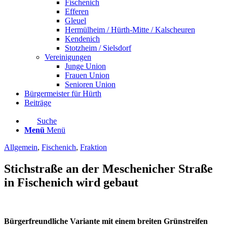
Fischenich
Efferen
Gleuel
Hermülheim / Hürth-Mitte / Kalscheuren
Kendenich
Stotzheim / Sielsdorf
Vereinigungen
Junge Union
Frauen Union
Senioren Union
Bürgermeister für Hürth
Beiträge
Suche
Menü
Menü
Allgemein
,
Fischenich
,
Fraktion
Stichstraße an der Meschenicher Straße
in Fischenich wird gebaut
Bürgerfreundliche Variante mit einem breiten Grünstreifen