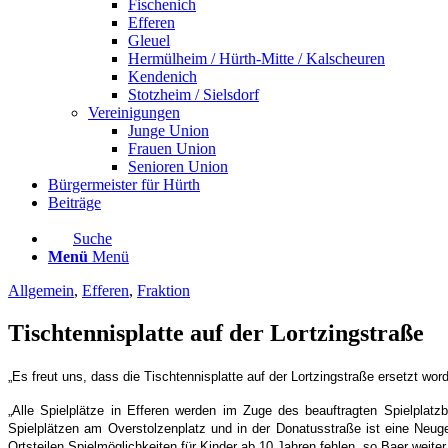
Fischenich
Efferen
Gleuel
Hermülheim / Hürth-Mitte / Kalscheuren
Kendenich
Stotzheim / Sielsdorf
Vereinigungen
Junge Union
Frauen Union
Senioren Union
Bürgermeister für Hürth
Beiträge
Suche
Menü
Menü
Allgemein
,
Efferen
,
Fraktion
Tischtennisplatte auf der Lortzingstraße
„Es freut uns, dass die Tischtennisplatte auf der Lortzingstraße ersetzt wo
„Alle Spielplätze in Efferen werden im Zuge des beauftragten Spielplatz
Spielplätzen am Overstolzenplatz und in der Donatusstraße ist eine Neu
Ortsteilen Spielmöglichkeiten für Kinder ab 10 Jahren fehlen, so Baer weite