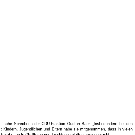
olitische Sprecherin der CDU-Fraktion Gudrun Baer. „Insbesondere bei den
t Kindern, Jugendlichen und Eltern habe sie mitgenommen, dass in vielen
n Ersatz von Fußballtoren und Tischtennisplatten vorangebracht.