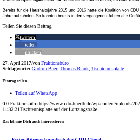
Bereits für die Haushaltsjahre 2015 und 2016 hatte die Koalition von CDU
Jahre aufzuholen. So konnten bereits in den vergangenen Jahren alte Gerät
Teilen Sie diesen Beitrag
twittern
teilen
drucken
27. April 2017
/
von
Fraktionsbüro
Schlagworte:
Gudrun Baer
,
Thomas Blank
,
Tischtennisplatte
Eintrag teilen
Teilen auf WhatsApp
0
0
Fraktionsbüro
https://www.cdu-huerth.de/wp-content/uploads
11:32:21
Tischtennisplatte auf der Lortzingstraße
Das könnte Dich auch interessieren
Erster Bürgerstammtisch der CDU Gleuel