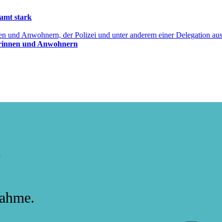
amt stark
erinnen und Anwohnern
.
nahme.