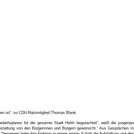
rden ist“, so CDU-Ratsmitglied Thomas Blank.
bedarfsplanes für die gesamte Stadt Hürth begutachtet“, weiß die jungenp
gestaltung von den Bürgerinnen und Bürgern gewünscht.“ Aus Gesprächen mi
r. Deswegen habe ihre Fraktion in einem ersten Schritt die Aufstellung und de