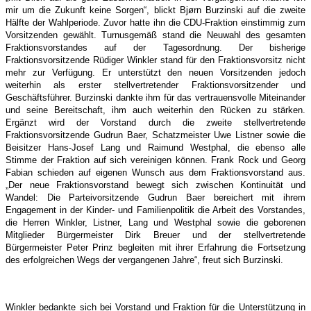
mir um die Zukunft keine Sorgen“, blickt Bjørn Burzinski auf die zweite
Hälfte der Wahlperiode. Zuvor hatte ihn die CDU-Fraktion einstimmig zum
Vorsitzenden gewählt. Turnusgemäß stand die Neuwahl des gesamten
Fraktionsvorstandes auf der Tagesordnung. Der bisherige
Fraktionsvorsitzende Rüdiger Winkler stand für den Fraktionsvorsitz nicht
mehr zur Verfügung. Er unterstützt den neuen Vorsitzenden jedoch
weiterhin als erster stellvertretender Fraktionsvorsitzender und
Geschäftsführer. Burzinski dankte ihm für das vertrauensvolle Miteinander
und seine Bereitschaft, ihm auch weiterhin den Rücken zu stärken.
Ergänzt wird der Vorstand durch die zweite stellvertretende
Fraktionsvorsitzende Gudrun Baer, Schatzmeister Uwe Listner sowie die
Beisitzer Hans-Josef Lang und Raimund Westphal, die ebenso alle
Stimme der Fraktion auf sich vereinigen können. Frank Rock und Georg
Fabian schieden auf eigenen Wunsch aus dem Fraktionsvorstand aus.
„Der neue Fraktionsvorstand bewegt sich zwischen Kontinuität und
Wandel: Die Parteivorsitzende Gudrun Baer bereichert mit ihrem
Engagement in der Kinder- und Familienpolitik die Arbeit des Vorstandes,
die Herren Winkler, Listner, Lang und Westphal sowie die geborenen
Mitglieder Bürgermeister Dirk Breuer und der stellvertretende
Bürgermeister Peter Prinz begleiten mit ihrer Erfahrung die Fortsetzung
des erfolgreichen Wegs der vergangenen Jahre“, freut sich Burzinski.
Winkler bedankte sich bei Vorstand und Fraktion für die Unterstützung in