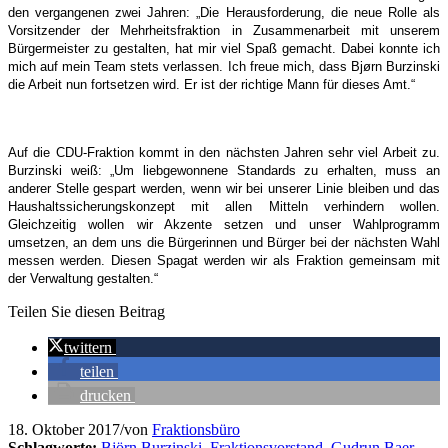
den vergangenen zwei Jahren: „Die Herausforderung, die neue Rolle als
Vorsitzender der Mehrheitsfraktion in Zusammenarbeit mit unserem
Bürgermeister zu gestalten, hat mir viel Spaß gemacht. Dabei konnte ich
mich auf mein Team stets verlassen. Ich freue mich, dass Bjørn Burzinski
die Arbeit nun fortsetzen wird. Er ist der richtige Mann für dieses Amt.“
Auf die CDU-Fraktion kommt in den nächsten Jahren sehr viel Arbeit zu.
Burzinski weiß: „Um liebgewonnene Standards zu erhalten, muss an
anderer Stelle gespart werden, wenn wir bei unserer Linie bleiben und das
Haushaltssicherungskonzept mit allen Mitteln verhindern wollen.
Gleichzeitig wollen wir Akzente setzen und unser Wahlprogramm
umsetzen, an dem uns die Bürgerinnen und Bürger bei der nächsten Wahl
messen werden. Diesen Spagat werden wir als Fraktion gemeinsam mit
der Verwaltung gestalten.“
Teilen Sie diesen Beitrag
twittern
teilen
drucken
18. Oktober 2017
/
von
Fraktionsbüro
Schlagworte:
Björn Burzinski
,
Fraktionsvorstand
,
Gudrun Baer
,