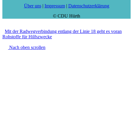
Über uns
|
Impressum
|
Datenschutzerklärung
© CDU Hürth
Mit der Radwegverbindung entlang der Linie 18 geht es voran
Rohstoffe für Hilfszwecke
Nach oben scrollen