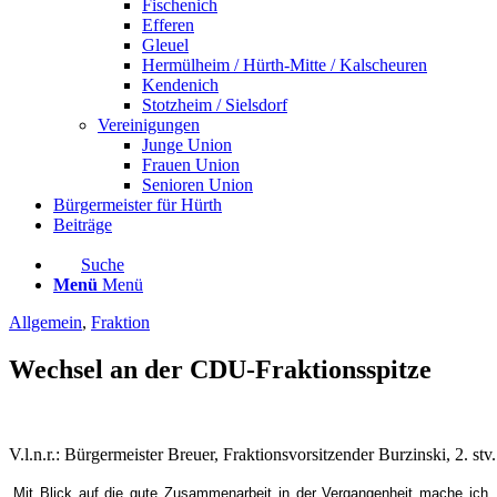
Fischenich
Efferen
Gleuel
Hermülheim / Hürth-Mitte / Kalscheuren
Kendenich
Stotzheim / Sielsdorf
Vereinigungen
Junge Union
Frauen Union
Senioren Union
Bürgermeister für Hürth
Beiträge
Suche
Menü
Menü
Allgemein
,
Fraktion
Wechsel an der CDU-Fraktionsspitze
V.l.n.r.: Bürgermeister Breuer, Fraktionsvorsitzender Burzinski, 2. stv
„Mit Blick auf die gute Zusammenarbeit in der Vergangenheit mache ich