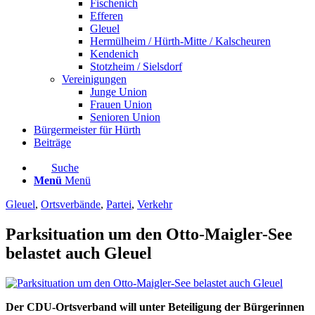
Fischenich
Efferen
Gleuel
Hermülheim / Hürth-Mitte / Kalscheuren
Kendenich
Stotzheim / Sielsdorf
Vereinigungen
Junge Union
Frauen Union
Senioren Union
Bürgermeister für Hürth
Beiträge
Suche
Menü
Menü
Gleuel
,
Ortsverbände
,
Partei
,
Verkehr
Parksituation um den Otto-Maigler-See
belastet auch Gleuel
Der CDU-Ortsverband will unter Beteiligung der Bürgerinnen