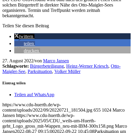
solchen Bürgertreff in direkter Nähe des Otto-Maigler-Sees
organisieren. Termin und Treffpunkt werden zeitnah
bekanntgemacht.
Teilen Sie diesen Beitrag
twittern
teilen
drucken
27. August 2022
/
von
Marco Jansen
Schlagworte:
Bürgerbeteiligung
,
Heinz-Werner Kriesch
,
Otto-
Maigler-See
,
Parksituation
,
Volker Müller
Eintrag teilen
Teilen auf WhatsApp
https://www.cdu-huerth.de/wp-
content/uploads/2022/09/20220721_181504.jpg
655
1024
Marco
Jansen
https://www.cdu-huerth.de/wp-
content/uploads/2025/05/CDU_weils-um-Huerth-
geht_Logo_gross_mit-Wappen_neu-mit-IBM-300x158.png
Marco
Jansen
2022-08-27 09:15:00
2022-09-22 10:45:08
Parksituation um