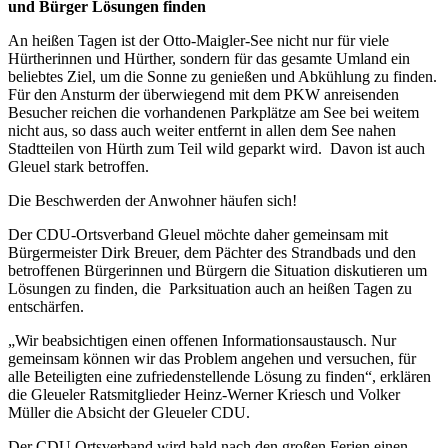
und Bürger Lösungen finden
An heißen Tagen ist der Otto-Maigler-See nicht nur für viele
Hürtherinnen und Hürther, sondern für das gesamte Umland ein
beliebtes Ziel, um die Sonne zu genießen und Abkühlung zu finden.
Für den Ansturm der überwiegend mit dem PKW anreisenden
Besucher reichen die vorhandenen Parkplätze am See bei weitem
nicht aus, so dass auch weiter entfernt in allen dem See nahen
Stadtteilen von Hürth zum Teil wild geparkt wird. Davon ist auch
Gleuel stark betroffen.
Die Beschwerden der Anwohner häufen sich!
Der CDU-Ortsverband Gleuel möchte daher gemeinsam mit
Bürgermeister Dirk Breuer, dem Pächter des Strandbads und den
betroffenen Bürgerinnen und Bürgern die Situation diskutieren um
Lösungen zu finden, die Parksituation auch an heißen Tagen zu
entschärfen.
„Wir beabsichtigen einen offenen Informationsaustausch. Nur
gemeinsam können wir das Problem angehen und versuchen, für
alle Beteiligten eine zufriedenstellende Lösung zu finden“, erklären
die Gleueler Ratsmitglieder Heinz-Werner Kriesch und Volker
Müller die Absicht der Gleueler CDU.
Der CDU Ortsverband wird bald nach den großen Ferien einen