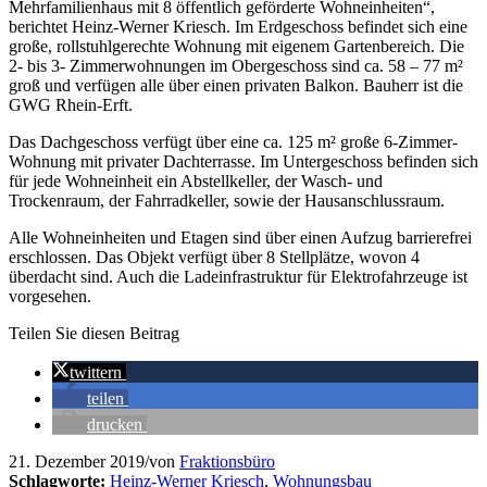
Mehrfamilienhaus mit 8 öffentlich geförderte Wohneinheiten“,
berichtet Heinz-Werner Kriesch. Im Erdgeschoss befindet sich eine
große, rollstuhlgerechte Wohnung mit eigenem Gartenbereich. Die
2- bis 3- Zimmerwohnungen im Obergeschoss sind ca. 58 – 77 m²
groß und verfügen alle über einen privaten Balkon. Bauherr ist die
GWG Rhein-Erft.
Das Dachgeschoss verfügt über eine ca. 125 m² große 6-Zimmer-
Wohnung mit privater Dachterrasse. Im Untergeschoss befinden sich
für jede Wohneinheit ein Abstellkeller, der Wasch- und
Trockenraum, der Fahrradkeller, sowie der Hausanschlussraum.
Alle Wohneinheiten und Etagen sind über einen Aufzug barrierefrei
erschlossen. Das Objekt verfügt über 8 Stellplätze, wovon 4
überdacht sind. Auch die Ladeinfrastruktur für Elektrofahrzeuge ist
vorgesehen.
Teilen Sie diesen Beitrag
twittern
teilen
drucken
21. Dezember 2019
/
von
Fraktionsbüro
Schlagworte:
Heinz-Werner Kriesch
,
Wohnungsbau