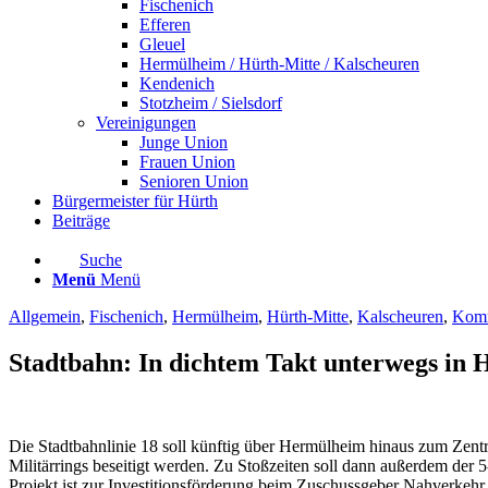
Fischenich
Efferen
Gleuel
Hermülheim / Hürth-Mitte / Kalscheuren
Kendenich
Stotzheim / Sielsdorf
Vereinigungen
Junge Union
Frauen Union
Senioren Union
Bürgermeister für Hürth
Beiträge
Suche
Menü
Menü
Allgemein
,
Fischenich
,
Hermülheim
,
Hürth-Mitte
,
Kalscheuren
,
Komm
Stadtbahn: In dichtem Takt unterwegs in 
Die Stadtbahnlinie 18 soll künftig über Hermülheim hinaus zum Zen
Militärrings beseitigt werden. Zu Stoßzeiten soll dann außerdem der 
Projekt ist zur Investitionsförderung beim Zuschussgeber Nahverke