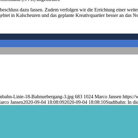
beschluss dazu fassen. Zudem verfolgen wir die Errichtung einer weite
iet in Kalscheuren und das geplante Kreativquartier besser an das N
enbahn-Linie-18-Bahnuebergang-3.jpg
683
1024
Marco Jansen
https:/
arco Jansen
2020-09-04 18:08:09
2020-09-04 18:08:10
Stadtbahn: In d
.