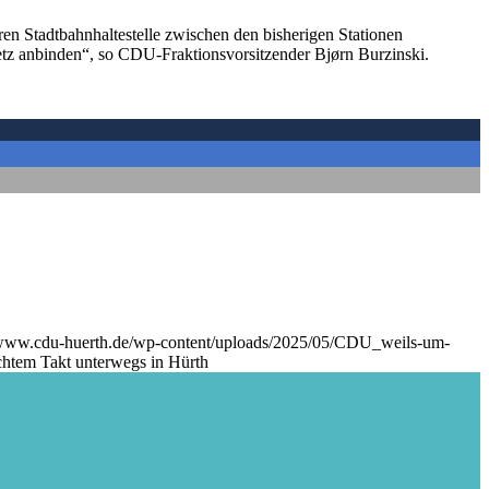
ren Stadtbahnhaltestelle zwischen den bisherigen Stationen
etz anbinden“, so CDU-Fraktionsvorsitzender Bjørn Burzinski.
/www.cdu-huerth.de/wp-content/uploads/2025/05/CDU_weils-um-
ichtem Takt unterwegs in Hürth