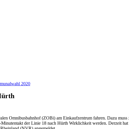
unalwahl 2020
Hürth
tralen Omnibusbahnhof (ZOBi) am Einkaufzentrum fahren. Dazu muss zu
5-Minutentakt der Linie 18 nach Hürth Wirklichkeit werden. Derzeit ha
hr Rheinland (NVR) angemeldet.