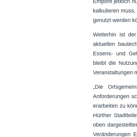
Empore jedoch nur 
kalkulieren muss,
genutzt werden kö
Weiterhin ist de
aktuellen bautec
Essens- und Get
bleibt die Nutzun
Veranstaltungen m
„Die Ortsgemei
Anforderungen sc
erarbeiten zu kön
Hürther Stadttei
oben dargestellte
Veränderungen E