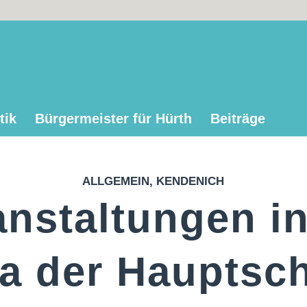
tik
Bürgermeister für Hürth
Beiträge
ALLGEMEIN
,
KENDENICH
anstaltungen in
a der Hauptsc