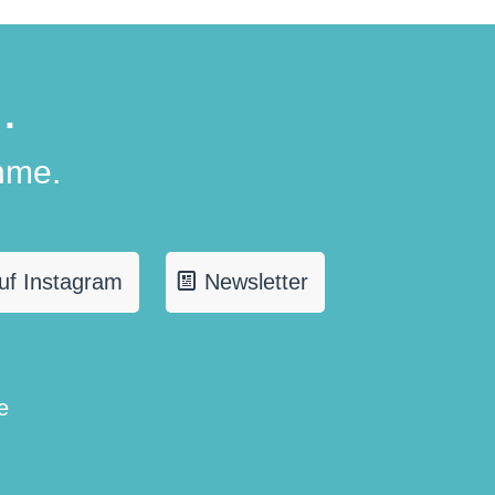
.
hme.
uf Instagram
Newsletter
e