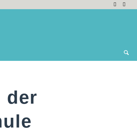
 der
hule