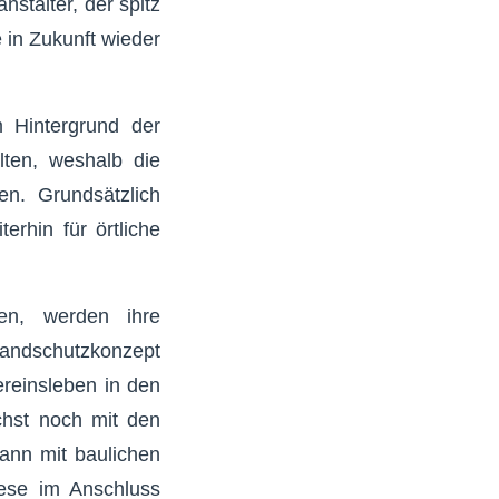
stalter, der spitz
 in Zukunft wieder
m Hintergrund der
lten, weshalb die
n. Grundsätzlich
erhin für örtliche
en, werden ihre
randschutzkonzept
ereinsleben in den
chst noch mit den
dann mit baulichen
ese im Anschluss