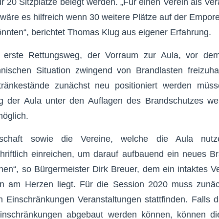
20 Sitzplätze belegt werden. „Für einen Verein als Veran
 wäre es hilfreich wenn 30 weitere Plätze auf der Empore
nnten“, berichtet Thomas Klug aus eigener Erfahrung.
r erste Rettungsweg, der Vorraum zur Aula, vor de
hnischen Situation zwingend von Brandlasten freizuha
ränkestände zunächst neu positioniert werden müsse
g der Aula unter den Auflagen des Brandschutzes weit
öglich.
nschaft sowie die Vereine, welche die Aula nutz
hriftlich einreichen, um darauf aufbauend ein neues B
nen“, so Bürgermeister Dirk Breuer, dem ein intaktes V
len am Herzen liegt. Für die Session 2020 muss zunä
n Einschränkungen Veranstaltungen stattfinden. Falls 
inschränkungen abgebaut werden können, können di