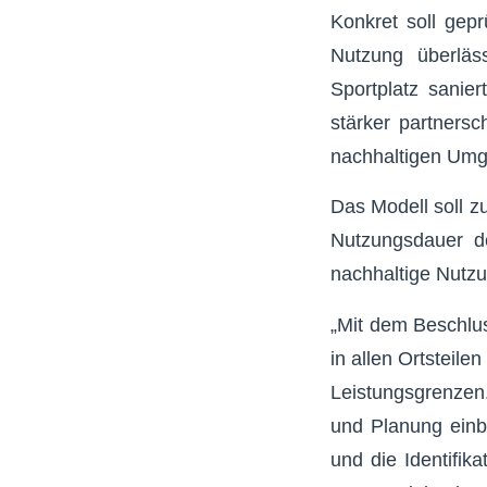
Konkret soll gep
Nutzung überläs
Sportplatz sanier
stärker partnersc
nachhaltigen Umg
Das Modell soll z
Nutzungsdauer de
nachhaltige Nutzu
„Mit dem Beschlus
in allen Ortsteil
Leistungsgrenzen.
und Planung einbe
und die Identifik