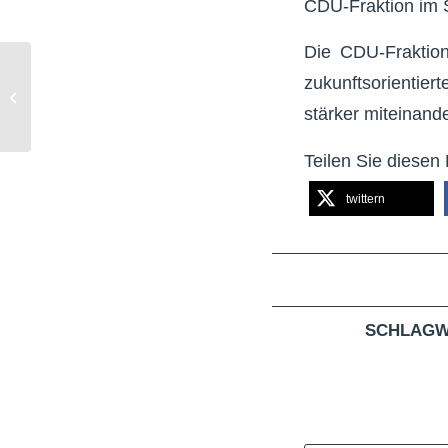
CDU-Fraktion im 
Die CDU-Fraktion
Hürth gestaltet Zukunft:
zukunftsorientiert
Diese Meilensteine
stärker miteinand
werden 2026 erreicht
Teilen Sie diesen 
twittern
SCHLAGW