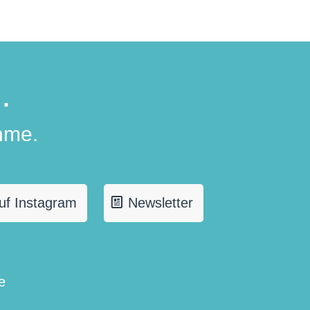
.
hme.
uf Instagram
Newsletter
e