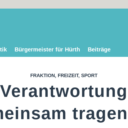
tik
Bürgermeister für Hürth
Beiträge
FRAKTION
,
FREIZEIT
,
SPORT
Verantwortung
einsam tragen