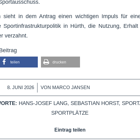
Sportausschuss.
 sieht in dem Antrag einen wichtigen Impuls für ein
e Sportinfrastrukturpolitik in Hürth, die Nutzung, Erhal
er verzahnt.
Beitrag
teilen
drucken
/
8. JUNI 2026
VON
MARCO JANSEN
ORTE:
HANS-JOSEF LANG
,
SEBASTIAN HORST
,
SPORT
SPORTPLÄTZE
Eintrag teilen