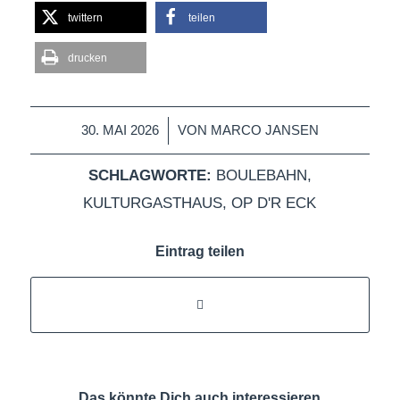
twittern
teilen
drucken
/
30. MAI 2026
VON
MARCO JANSEN
SCHLAGWORTE:
BOULEBAHN
,
KULTURGASTHAUS
,
OP D'R ECK
Eintrag teilen
Das könnte Dich auch interessieren