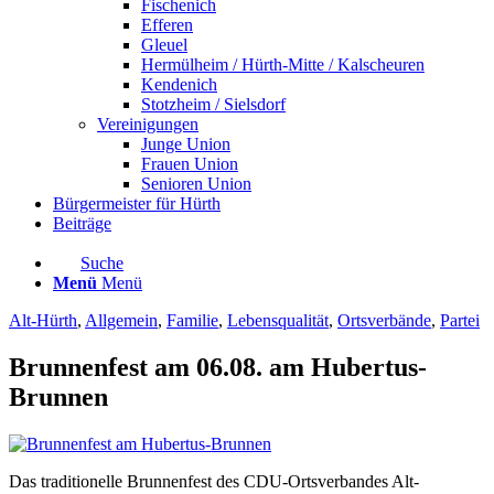
Fischenich
Efferen
Gleuel
Hermülheim / Hürth-Mitte / Kalscheuren
Kendenich
Stotzheim / Sielsdorf
Vereinigungen
Junge Union
Frauen Union
Senioren Union
Bürgermeister für Hürth
Beiträge
Suche
Menü
Menü
Alt-Hürth
,
Allgemein
,
Familie
,
Lebensqualität
,
Ortsverbände
,
Partei
Brunnenfest am 06.08. am Hubertus-
Brunnen
Das traditionelle Brunnenfest des CDU-Ortsverbandes Alt-