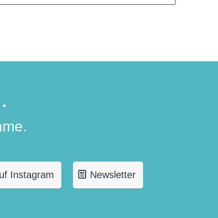
.
hme.
uf Instagram
Newsletter