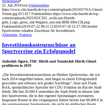
Weiterlesen
22. Juli 2019
/
von
Fraktionsbüro
https://www.cdu-huerth.de/wp-content/uploads/2019/07/NA-Gleuel-
Tennis.jpg
815
817
Fraktionsbüro
https://www.cdu-huerth.de/wp-
content/uploads/2025/05/CDU_weils-um-Huerth-
geht_Logo_gross_mit-Wappen_neu-mit-IBM-300x158.png
Fraktionsbüro
2019-07-22 06:11:11
2019-07-18 21:27:39
Gleueler
Sportvereine erhalten Zuschüsse für Investitionen
Allgemein
,
Fraktion
Investitionskostenzuschüsse an
Sportvereine ein Erfolgsmodel
Judoclub Jigoro, THC Hürth und Tennisclub Hürth-Gleuel
profitieren in 2019
„Die Investitionskostenzuschüsse an Hürther Sportvereine, die wir
nach 2014 eingeführt haben, sind längst zu einem Erfolgsmodell
geworden und erfreuen sich großer Nachfrage“, freut sich Frank
Rock, sportpolitischer Sprecher der CDU-Fraktion im Rat der Stadt
Hürth. Mit fast 20.000 € unterstützt die Stadt Hürth in diesem Jahr
drei Sportvereine, die in ihre eigenen Sportanlagen investieren.
Insgesamt flossen in den vergangenen Jahren bereits fast 60.000 € in
die vereinseigenen Sportanlagen, die nicht im städtischen Besitz