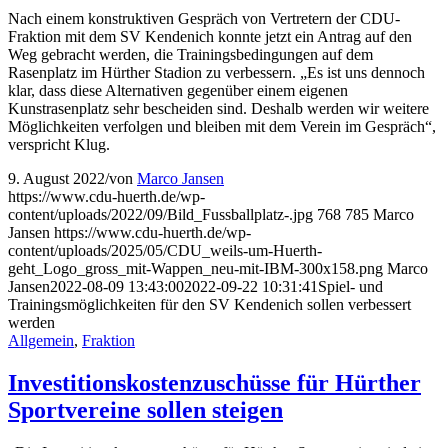
Nach einem konstruktiven Gespräch von Vertretern der CDU-
Fraktion mit dem SV Kendenich konnte jetzt ein Antrag auf den
Weg gebracht werden, die Trainingsbedingungen auf dem
Rasenplatz im Hürther Stadion zu verbessern. „Es ist uns dennoch
klar, dass diese Alternativen gegenüber einem eigenen
Kunstrasenplatz sehr bescheiden sind. Deshalb werden wir weitere
Möglichkeiten verfolgen und bleiben mit dem Verein im Gespräch“,
verspricht Klug.
9. August 2022
/
von
Marco Jansen
https://www.cdu-huerth.de/wp-
content/uploads/2022/09/Bild_Fussballplatz-.jpg
768
785
Marco
Jansen
https://www.cdu-huerth.de/wp-
content/uploads/2025/05/CDU_weils-um-Huerth-
geht_Logo_gross_mit-Wappen_neu-mit-IBM-300x158.png
Marco
Jansen
2022-08-09 13:43:00
2022-09-22 10:31:41
Spiel- und
Trainingsmöglichkeiten für den SV Kendenich sollen verbessert
werden
Allgemein
,
Fraktion
Investitionskostenzuschüsse für Hürther
Sportvereine sollen steigen