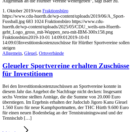
Augenmaß an die Hürther Vereine weitergeben“, sagt Baer zu.
1. Oktober 2019
/
von
Fraktionsbüro
https://www.cdu-huerth.de/wp-content/uploads/2019/06/A_Sport-
Fussball.jpg
683
1024
Fraktionsbüro
https://www.cdu-
huerth.de/wp-content/uploads/2025/05/CDU_weils-um-Huerth-
geht_Logo_gross_mit-Wappen_neu-mit-IBM-300x158.png
Fraktionsbüro
2019-10-01 14:09:01
2019-10-01
14:09:03
Investitionskostenzuschüsse für Hürther Sportvereine sollen
steigen
Allgemein
,
Gleuel
,
Ortsverbände
Gleueler Sportvereine erhalten Zuschüsse
für Investitionen
Bei den Investitionskostenzuschüssen an Sportvereine konnte in
diesem Jahr das Angebot die Nachfrage nicht decken: Insgesamt
sechs Vereine stellten Anträge, die die Summe von 20.000 Euro
überstiegen. Im Ergebnis erhalten der Judoclub Jigoro Kanu Gleuel
1.560 Euro für neue Kampfsportmatten, der THC Hürth 9.600 Euro
für einen neuen Bodenbelag an der Tennistrainingswand und der
Tennisclub […]