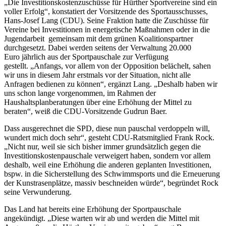
„Die Investitionskostenzuschüsse für Hürther Sportvereine sind ein
voller Erfolg“, konstatiert der Vorsitzende des Sportausschusses,
Hans-Josef Lang (CDU). Seine Fraktion hatte die Zuschüsse für
Vereine bei Investitionen in energetische Maßnahmen oder in die
Jugendarbeit gemeinsam mit dem grünen Koalitionspartner
durchgesetzt. Dabei werden seitens der Verwaltung 20.000
Euro jährlich aus der Sportpauschale zur Verfügung
gestellt. „Anfangs, vor allem von der Opposition belächelt, sahen
wir uns in diesem Jahr erstmals vor der Situation, nicht alle
Anfragen bedienen zu können“, ergänzt Lang. „Deshalb haben wir
uns schon lange vorgenommen, im Rahmen der
Haushaltsplanberatungen über eine Erhöhung der Mittel zu
beraten“, weiß die CDU-Vorsitzende Gudrun Baer.
Dass ausgerechnet die SPD, diese nun pauschal verdoppeln will,
wundert mich doch sehr“, gesteht CDU-Ratsmitglied Frank Rock.
„Nicht nur, weil sie sich bisher immer grundsätzlich gegen die
Investitionskostenpauschale verweigert haben, sondern vor allem
deshalb, weil eine Erhöhung die anderen geplanten Investitionen,
bspw. in die Sicherstellung des Schwimmsports und die Erneuerung
der Kunstrasenplätze, massiv beschneiden würde“, begründet Rock
seine Verwunderung.
Das Land hat bereits eine Erhöhung der Sportpauschale
angekündigt. „Diese warten wir ab und werden die Mittel mit