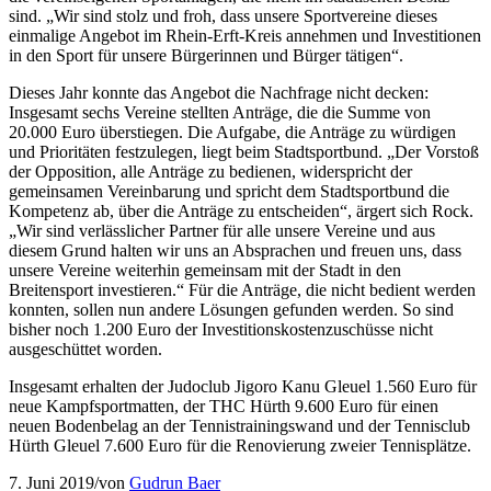
sind. „Wir sind stolz und froh, dass unsere Sportvereine dieses
einmalige Angebot im Rhein-Erft-Kreis annehmen und Investitionen
in den Sport für unsere Bürgerinnen und Bürger tätigen“.
Dieses Jahr konnte das Angebot die Nachfrage nicht decken:
Insgesamt sechs Vereine stellten Anträge, die die Summe von
20.000 Euro überstiegen. Die Aufgabe, die Anträge zu würdigen
und Prioritäten festzulegen, liegt beim Stadtsportbund. „Der Vorstoß
der Opposition, alle Anträge zu bedienen, widerspricht der
gemeinsamen Vereinbarung und spricht dem Stadtsportbund die
Kompetenz ab, über die Anträge zu entscheiden“, ärgert sich Rock.
„Wir sind verlässlicher Partner für alle unsere Vereine und aus
diesem Grund halten wir uns an Absprachen und freuen uns, dass
unsere Vereine weiterhin gemeinsam mit der Stadt in den
Breitensport investieren.“ Für die Anträge, die nicht bedient werden
konnten, sollen nun andere Lösungen gefunden werden. So sind
bisher noch 1.200 Euro der Investitionskostenzuschüsse nicht
ausgeschüttet worden.
Insgesamt erhalten der Judoclub Jigoro Kanu Gleuel 1.560 Euro für
neue Kampfsportmatten, der THC Hürth 9.600 Euro für einen
neuen Bodenbelag an der Tennistrainingswand und der Tennisclub
Hürth Gleuel 7.600 Euro für die Renovierung zweier Tennisplätze.
7. Juni 2019
/
von
Gudrun Baer