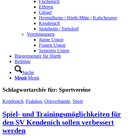
Fischenich
Efferen
Gleuel
Hermülheim / Hürth-Mitte / Kalscheuren
Kendenich
Stotzheim / Sielsdorf
Vereinigungen
Junge Union
Frauen Union
Senioren Union
Bürgermeister für Hürth
Beiträge
Suche
Menü
Menü
Schlagwortarchiv für:
Sportvereine
Kendenich
,
Fraktion
,
Ortsverbände
,
Sport
Spiel- und Trainingsmöglichkeiten für
den SV Kendenich sollen verbessert
werden