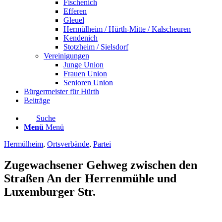
Fischenich
Efferen
Gleuel
Hermülheim / Hürth-Mitte / Kalscheuren
Kendenich
Stotzheim / Sielsdorf
Vereinigungen
Junge Union
Frauen Union
Senioren Union
Bürgermeister für Hürth
Beiträge
Suche
Menü
Menü
Hermülheim
,
Ortsverbände
,
Partei
Zugewachsener Gehweg zwischen den
Straßen An der Herrenmühle und
Luxemburger Str.