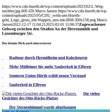
https://www.cdu-huerth.de/wp-content/uploads/2023/02/2.-Weg-
nachher.jpg
600
450
Marco Jansen
https://www.cdu-huerth.de/wp-
content/uploads/2025/05/CDU_weils-um-Huerth-
geht_Logo_gross_mit-Wappen_neu-mit-IBM-300x158.png
Marco
Jansen
2022-12-17 11:04:21
2023-02-01 11:06:37
Zugewachsener
Gehweg zwischen den Straßen An der Herrenmühle und
Luxemburger Str.
Das könnte Dich auch interessieren
Radtour durch Hermülheim und Kalscheuren
Mehr Mülleimer für mehr Sauberkeit in Efferen
Senioren Union Hürth wählt neuen Vorstand
Sauberkeit in Efferen
Die vielen
Gesichter des Otto-Räcke-Platzes
Der Sternenhimmel wurde abgehangen
Link zu: Kontakt