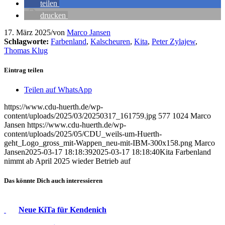
teilen
drucken
17. März 2025
/
von
Marco Jansen
Schlagworte:
Farbenland
,
Kalscheuren
,
Kita
,
Peter Zylajew
,
Thomas Klug
Eintrag teilen
Teilen auf WhatsApp
https://www.cdu-huerth.de/wp-
content/uploads/2025/03/20250317_161759.jpg
577
1024
Marco
Jansen
https://www.cdu-huerth.de/wp-
content/uploads/2025/05/CDU_weils-um-Huerth-
geht_Logo_gross_mit-Wappen_neu-mit-IBM-300x158.png
Marco
Jansen
2025-03-17 18:18:39
2025-03-17 18:18:40
Kita Farbenland
nimmt ab April 2025 wieder Betrieb auf
Das könnte Dich auch interessieren
Neue KiTa für Kendenich