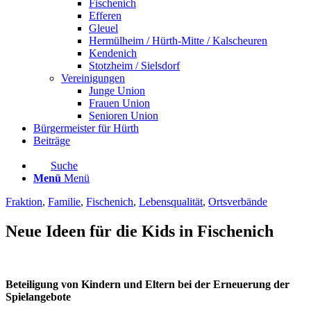
Fischenich
Efferen
Gleuel
Hermülheim / Hürth-Mitte / Kalscheuren
Kendenich
Stotzheim / Sielsdorf
Vereinigungen
Junge Union
Frauen Union
Senioren Union
Bürgermeister für Hürth
Beiträge
Suche
Menü
Menü
Fraktion
,
Familie
,
Fischenich
,
Lebensqualität
,
Ortsverbände
Neue Ideen für die Kids in Fischenich
Beteiligung von Kindern und Eltern bei der Erneuerung der
Spielangebote